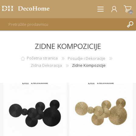
(0)
ZIDNE KOMPOZICIJE
REGISTRUJTE SE
PRIJAVA
Početna stranica
Posudje i Dekoracije
Zidna Dekoracija
Zidne Kompozicije