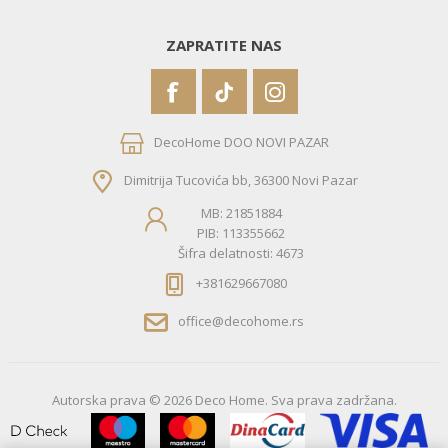
ZAPRATITE NAS
DecoHome DOO NOVI PAZAR
Dimitrija Tucovića bb, 36300 Novi Pazar
MB: 21851884
PIB: 113355662
Šifra delatnosti: 4673
+381629667080
office@decohome.rs
Autorska prava © 2026 Deco Home. Sva prava zadržana.