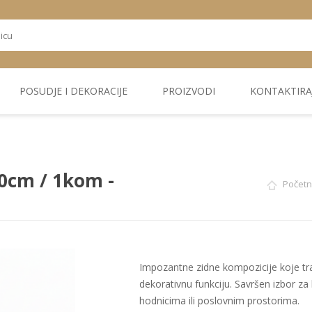
POSUDJE I DEKORACIJE
PROIZVODI
KONTAKTIRA
OSTALI
TEKSTIL
PLIŠ. PANELI
KUĆNA DEKORACIJA
PU PANELI
PROIZVODI
0cm / 1kom -
Početn
Impozantne zidne kompozicije koje tra
dekorativnu funkciju. Savršen izbor z
hodnicima ili poslovnim prostorima.