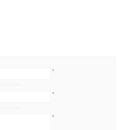
*
*
*