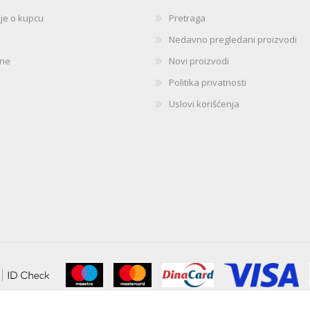
ije o kupcu
Pretraga
Nedavno pregledani proizvodi
ine
Novi proizvodi
Politika privatnosti
Uslovi korišćenja