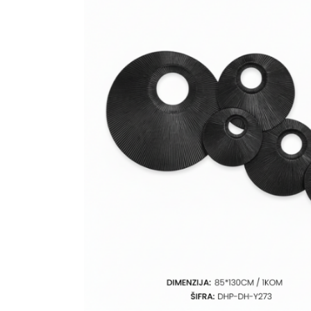
Ogledalo panel
Čaše
Biljke
Akustični paneli
Šolje
Saksije
Tanjiri
Set za ručavanje
VEŠTAČKO
TAPETE
ZELENILO
Šerpe i Tiganji
Bokali i Tegle
Činije
Escajg i Noževi
Prikazi sve
P
B
P