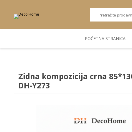
POČETNA STRANICA
AKUSTIČNI ZIDNI
POSUDJE
FLEKS. PANELI
BILJKE I SAKSIJE
PANELI
Zidna kompozicija crna 85*13
DH-Y273