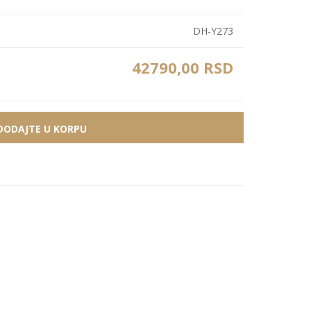
Zidne Slike
Bele PS lajsne
PS paneli
DH-Y273
Zidne Kompozicije
Prikazi sve
Prikazi sve
Zidna Ogledala
42790,00 RSD
DODAJTE U KORPU