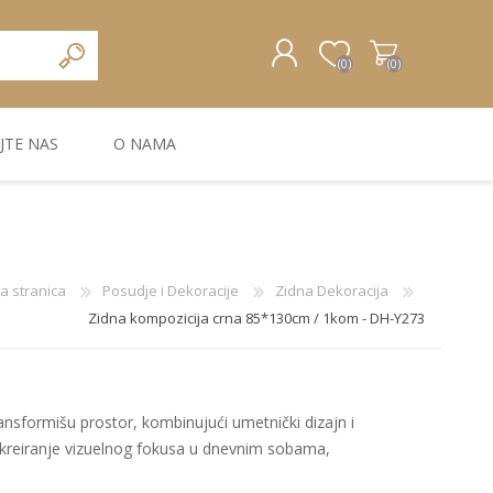
(0)
(0)
JTE NAS
O NAMA
REGISTRUJTE SE
PRIJAVA
ZIDNA DEKORACIJA
ZIDNE LAJSNE
ZIDNI PANELI
a stranica
Posudje i Dekoracije
Zidna Dekoracija
Zidna kompozicija crna 85*130cm / 1kom - DH-Y273
nsformišu prostor, kombinujući umetnički dizajn i
a kreiranje vizuelnog fokusa u dnevnim sobama,
Bele MDF lajsne
Carbon paneli