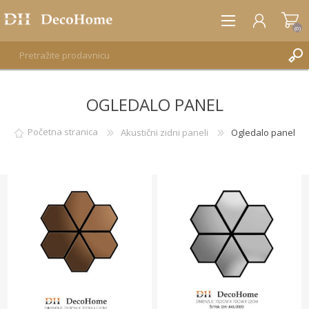
(0)
OGLEDALO PANEL
REGISTRUJTE SE
PRIJAVA
Početna stranica
Akustični zidni paneli
Ogledalo panel