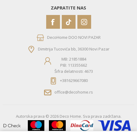
ZAPRATITE NAS
DecoHome DOO NOVI PAZAR
Dimitrija Tucovića bb, 36300 Novi Pazar
MB: 21851884
PIB: 113355662
Šifra delatnosti: 4673
+381629667080
office@decohome.rs
Autorska prava © 2026 Deco Home. Sva prava zadržana.