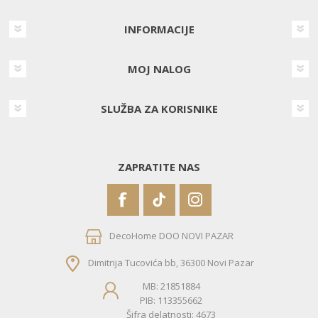
INFORMACIJE
MOJ NALOG
SLUŽBA ZA KORISNIKE
ZAPRATITE NAS
DecoHome DOO NOVI PAZAR
Dimitrija Tucovića bb, 36300 Novi Pazar
MB: 21851884
PIB: 113355662
Šifra delatnosti: 4673