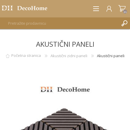
(0)
AKUSTIČNI PANELI
REGISTRUJTE SE
PRIJAVA
Početna stranica
Akustični zidni paneli
Akustični paneli