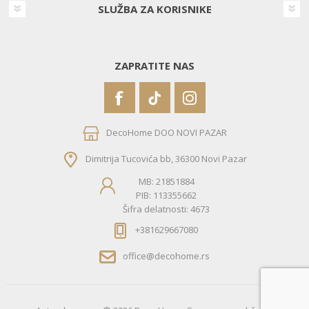
SLUŽBA ZA KORISNIKE
ZAPRATITE NAS
DecoHome DOO NOVI PAZAR
Dimitrija Tucovića bb, 36300 Novi Pazar
MB: 21851884
PIB: 113355662
Šifra delatnosti: 4673
+381629667080
office@decohome.rs