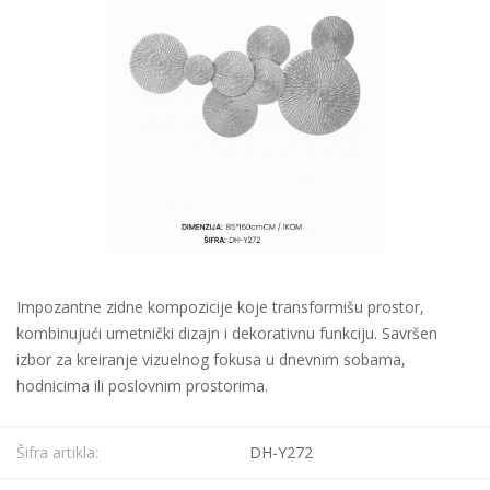
Impozantne zidne kompozicije koje transformišu prostor,
kombinujući umetnički dizajn i dekorativnu funkciju. Savršen
izbor za kreiranje vizuelnog fokusa u dnevnim sobama,
hodnicima ili poslovnim prostorima.
Šifra artikla:
DH-Y272