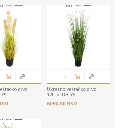
Bele MDF lajsne
Carbon paneli
Zidne Slike
Bele PS lajsne
PS paneli
Zidne Kompozicije
Prikazi sve
Prikazi sve
Zidna Ogledala
eštačko drvo
Ukrasno veštačko drvo
-Y9
120cm DH-Y8
RSD
6090,00 RSD