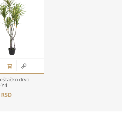
eštačko drvo
-Y4
0 RSD