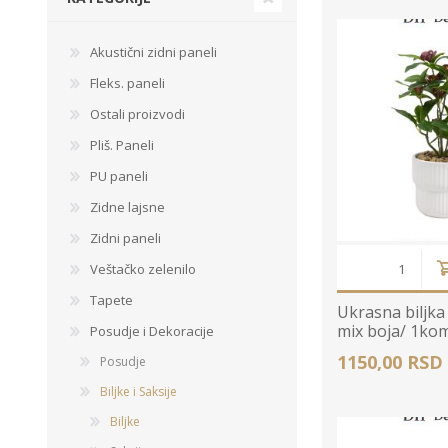
Ogledalo panel
Akustični zidni paneli
Čaše
Biljke
Akustični paneli
Fleks. paneli
Šolje
Saksije
Tanjiri
Ostali proizvodi
Set za ručavanje
Pliš. Paneli
VEŠTAČKO
TAPETE
ZELENILO
Šerpe i Tiganji
PU paneli
Bokali i Tegle
Zidne lajsne
Činije
Zidni paneli
Escajg i Noževi
Veštačko zelenilo
Prikazi sve
Tapete
Ukrasna biljka
mix boja/ 1ko
Posudje i Dekoracije
1150,00 RSD
Posudje
P
Biljke i Saksije
B
Biljke
P