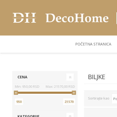
POČETNA STRANICA
AKUSTIČNI ZIDNI
POSUDJE
FLEKS. PANELI
BILJKE I SAKSIJE
PANELI
BILJKE
CENA
Min:
950,00 RSD
Max:
21570,00 RSD
Sortirajte kao
950
21570
KATEGORIJE