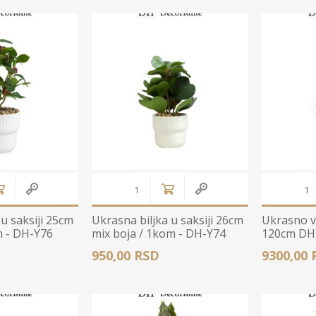
Stolnjaci
Vaze
Podmetači
Ukrasi
Ostalo
Stolovi
Ostalo
POSUDJE I
PANELI ZA
DEKORACIJE
SPOLJAŠNJU
UPOTRBU
 u saksiji 25cm
Ukrasna biljka u saksiji 26cm
Ukrasno v
m - DH-Y76
mix boja / 1kom - DH-Y74
120cm DH
950,00 RSD
9300,00 
osudje
iljke i Saksije
rikazi sve