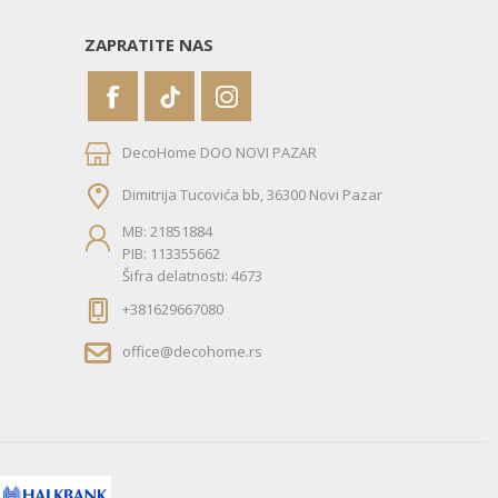
ZAPRATITE NAS
DecoHome DOO NOVI PAZAR
Dimitrija Tucovića bb, 36300 Novi Pazar
MB: 21851884
PIB: 113355662
Šifra delatnosti: 4673
+381629667080
office@decohome.rs