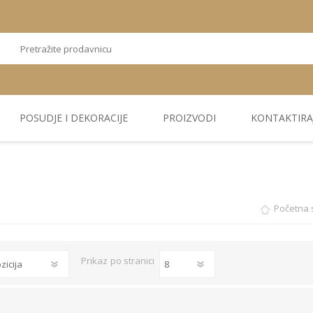
POSUDJE I DEKORACIJE
PROIZVODI
KONTAKTIRA
OSTALI
TEKSTIL
PLIŠ. PANELI
KUĆNA DEKORACIJA
PU PANELI
PROIZVODI
Početna 
Prikaz
po stranici