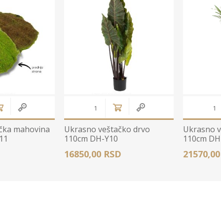
čka mahovina
Ukrasno veštačko drvo
Ukrasno v
11
110cm DH-Y10
110cm DH
16850,00 RSD
21570,0