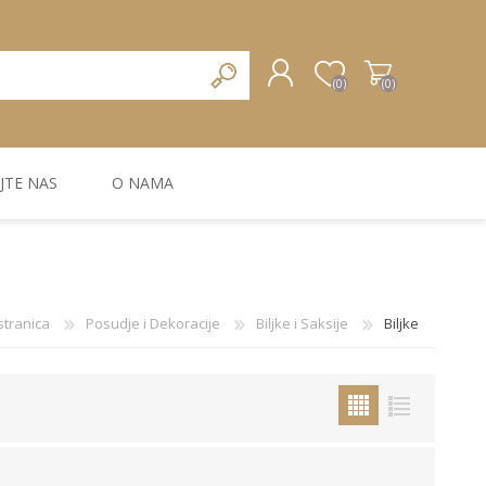
(0)
(0)
JTE NAS
O NAMA
REGISTRUJTE SE
PRIJAVA
ZIDNA DEKORACIJA
ZIDNE LAJSNE
ZIDNI PANELI
stranica
Posudje i Dekoracije
Biljke i Saksije
Biljke