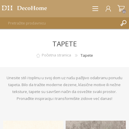
(0)
TAPETE
REGISTRUJTE SE
PRIJAVA
Početna stranica
Tapete
Unesite stil i toplinu u svoj dom uz našu pažljivo odabranu ponudu
tapeta. Bilo da tražite moderne dezene, klasične motive ili nežne
teksture, tapete su savršen način da osvežite svaki prostor.
Pronađite inspiraciju i transformišite zidove već danas!