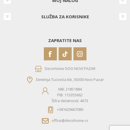
MOJ NALOG
SLUŽBA ZA KORISNIKE
ZAPRATITE NAS
DecoHome DOO NOVI PAZAR
Dimitrija Tucovića bb, 36300 Novi Pazar
MB: 21851884
PIB: 113355662
Šifra delatnosti: 4673
+381629667080
office@decohome.rs