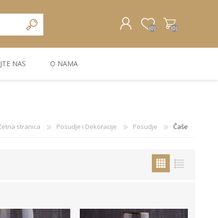
(0)
(0)
JTE NAS
O NAMA
REGISTRUJTE SE
PRIJAVA
ZIDNA DEKORACIJA
ZIDNE LAJSNE
ZIDNI PANELI
četna stranica
Posudje i Dekoracije
Posudje
Čaše
Bele MDF lajsne
Carbon paneli