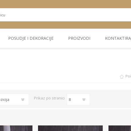
POSUDJE I DEKORACIJE
PROIZVODI
KONTAKTIRA
OSTALI
TEKSTIL
PLIŠ. PANELI
KUĆNA DEKORACIJA
PU PANELI
PROIZVODI
Po
Prikaz
po stranici