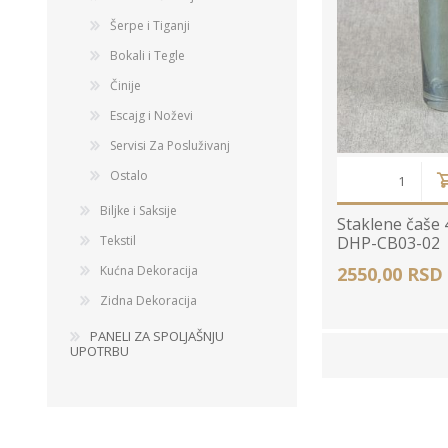
Šerpe i Tiganji
Bokali i Tegle
Činije
Escajg i Noževi
Servisi Za Posluživanj
Ostalo
Biljke i Saksije
Staklene čaše 
Tekstil
DHP-CB03-02
Kućna Dekoracija
2550,00 RSD
Zidna Dekoracija
PANELI ZA SPOLJAŠNJU
UPOTRBU