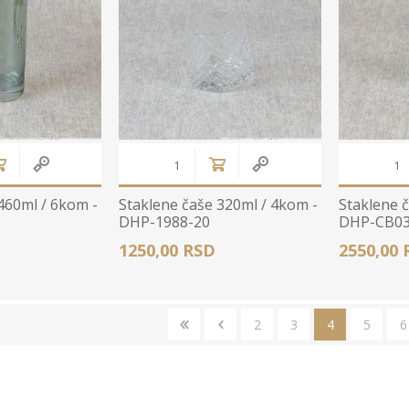
460ml / 6kom -
Staklene čaše 320ml / 4kom -
Staklene 
DHP-1988-20
DHP-CB03
1250,00 RSD
2550,00 
2
3
4
5
6