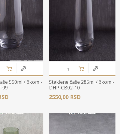
Zidne Slike
Bele PS lajsne
PS paneli
Zidne Kompozicije
Prikazi sve
Prikazi sve
Zidna Ogledala
čaše 550ml / 6kom -
Staklene čaše 285ml / 6kom -
-09
DHP-CB02-10
RSD
2550,00 RSD