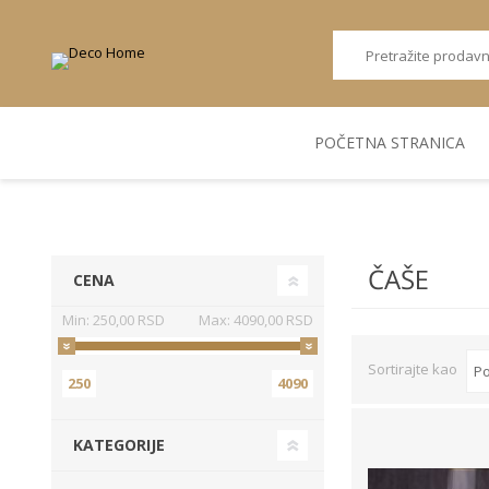
POČETNA STRANICA
AKUSTIČNI ZIDNI
POSUDJE
FLEKS. PANELI
BILJKE I SAKSIJE
PANELI
ČAŠE
CENA
Min:
250,00 RSD
Max:
4090,00 RSD
Sortirajte kao
250
4090
KATEGORIJE