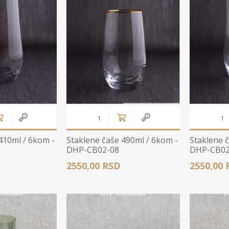
Stolnjaci
Vaze
Podmetači
Ukrasi
Ostalo
Stolovi
Ostalo
POSUDJE I
PANELI ZA
DEKORACIJE
SPOLJAŠNJU
UPOTRBU
410ml / 6kom -
Staklene čaše 490ml / 6kom -
Staklene 
DHP-CB02-08
DHP-CB02
2550,00 RSD
2550,00 
osudje
iljke i Saksije
rikazi sve