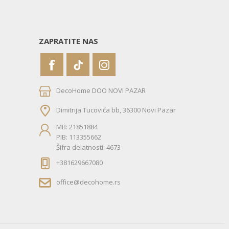
ZAPRATITE NAS
DecoHome DOO NOVI PAZAR
Dimitrija Tucovića bb, 36300 Novi Pazar
MB: 21851884
PIB: 113355662
Šifra delatnosti: 4673
+381629667080
office@decohome.rs