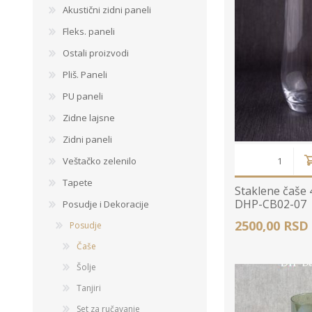
Ogledalo panel
Akustični zidni paneli
Čaše
Biljke
Akustični paneli
Fleks. paneli
Šolje
Saksije
Tanjiri
Ostali proizvodi
Set za ručavanje
Pliš. Paneli
VEŠTAČKO
TAPETE
ZELENILO
Šerpe i Tiganji
PU paneli
Bokali i Tegle
Zidne lajsne
Činije
Zidni paneli
Escajg i Noževi
Veštačko zelenilo
Prikazi sve
Tapete
Staklene čaše 
DHP-CB02-07
Posudje i Dekoracije
2500,00 RSD
Posudje
P
Čaše
B
Šolje
P
Tanjiri
Set za ručavanje