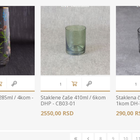
Stolnjaci
Vaze
Podmetači
Ukrasi
Ostalo
Stolovi
Ostalo
POSUDJE I
PANELI ZA
DEKORACIJE
SPOLJAŠNJU
UPOTRBU
285ml / 4kom -
Staklene čaše 410ml / 6kom
Staklena č
DHP - CB03-01
1kom DH-
2550,00 RSD
290,00 R
osudje
iljke i Saksije
rikazi sve
8
9
10
1