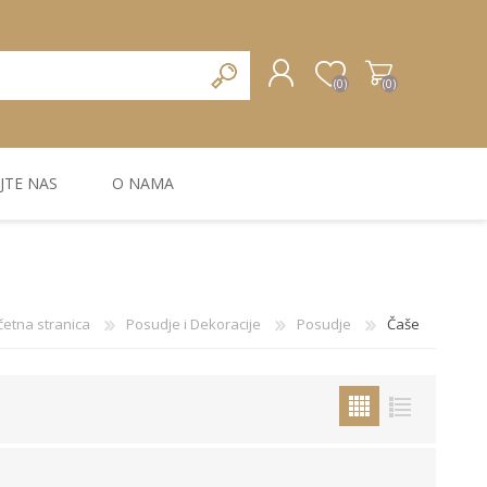
(0)
(0)
JTE NAS
O NAMA
REGISTRUJTE SE
PRIJAVA
ZIDNA DEKORACIJA
ZIDNE LAJSNE
ZIDNI PANELI
četna stranica
Posudje i Dekoracije
Posudje
Čaše