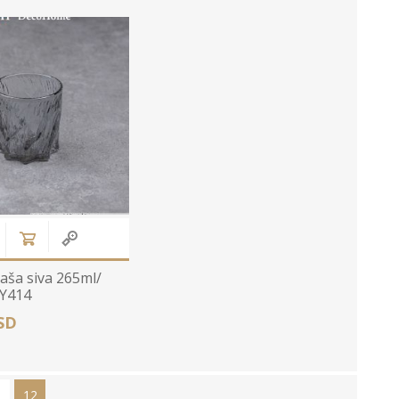
Bele MDF lajsne
Carbon paneli
Zidne Slike
Bele PS lajsne
PS paneli
Zidne Kompozicije
Prikazi sve
Prikazi sve
Zidna Ogledala
aša siva 265ml/
Y414
SD
1
12