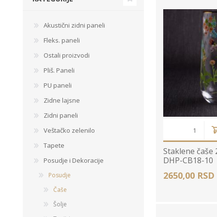
Ogledalo panel
Akustični zidni paneli
Čaše
Biljke
Akustični paneli
Fleks. paneli
Šolje
Saksije
Tanjiri
Ostali proizvodi
Set za ručavanje
Pliš. Paneli
VEŠTAČKO
TAPETE
ZELENILO
Šerpe i Tiganji
PU paneli
Bokali i Tegle
Zidne lajsne
Činije
Zidni paneli
Escajg i Noževi
Veštačko zelenilo
Prikazi sve
Tapete
Staklene čaše 
DHP-CB18-10
Posudje i Dekoracije
2650,00 RSD
Posudje
P
Čaše
B
Šolje
P