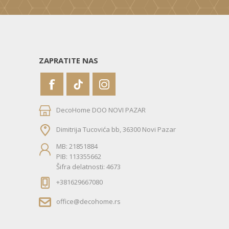
ZAPRATITE NAS
DecoHome DOO NOVI PAZAR
Dimitrija Tucovića bb, 36300 Novi Pazar
MB: 21851884
PIB: 113355662
Šifra delatnosti: 4673
+381629667080
office@decohome.rs