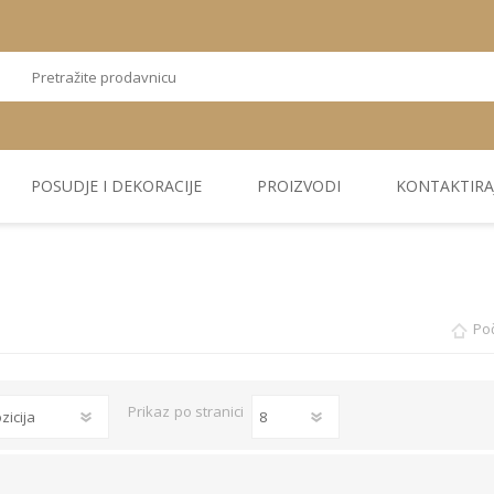
POSUDJE I DEKORACIJE
PROIZVODI
KONTAKTIRA
OSTALI
TEKSTIL
PLIŠ. PANELI
KUĆNA DEKORACIJA
PU PANELI
PROIZVODI
Po
Prikaz
po stranici