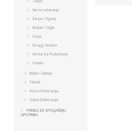
Tanjiri
Set za ručavanje
Šerpe i Tiganji
Bokali i Tegle
Činije
Escajg i Noževi
Servisi Za Posluživanj
Ostalo
Biljke i Saksije
Tekstil
Kućna Dekoracija
Zidna Dekoracija
PANELI ZA SPOLJAŠNJU
UPOTRBU