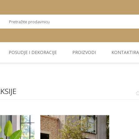
POSUDJE I DEKORACIJE
PROIZVODI
KONTAKTIRA
OSTALI
TEKSTIL
PLIŠ. PANELI
KUĆNA DEKORACIJA
PU PANELI
PROIZVODI
AKSIJE