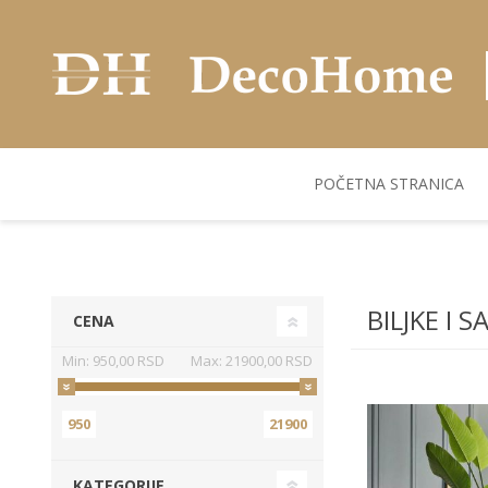
POČETNA STRANICA
AKUSTIČNI ZIDNI
POSUDJE
FLEKS. PANELI
BILJKE I SAKSIJE
PANELI
BILJKE I S
CENA
Min:
950,00 RSD
Max:
21900,00 RSD
950
21900
KATEGORIJE