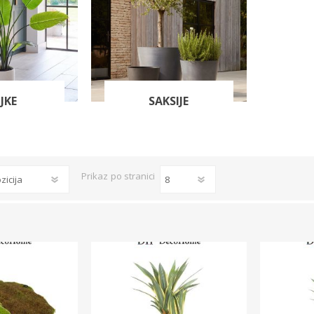
Stolnjaci
Vaze
Podmetači
Ukrasi
Ostalo
Stolovi
LJKE
SAKSIJE
Ostalo
POSUDJE I
PANELI ZA
DEKORACIJE
SPOLJAŠNJU
UPOTRBU
Prikaz
po stranici
osudje
iljke i Saksije
rikazi sve