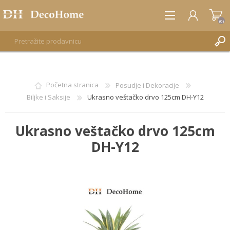
(0)
REGISTRUJTE SE
Početna stranica
Posudje i Dekoracije
Biljke i Saksije
Ukrasno veštačko drvo 125cm DH-Y12
PRIJAVA
Ukrasno veštačko drvo 125cm
DH-Y12