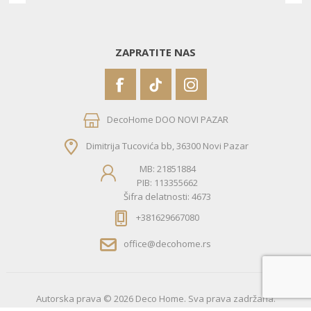
ZAPRATITE NAS
DecoHome DOO NOVI PAZAR
Dimitrija Tucovića bb, 36300 Novi Pazar
MB: 21851884
PIB: 113355662
Šifra delatnosti: 4673
+381629667080
office@decohome.rs
Autorska prava © 2026 Deco Home. Sva prava zadržana.