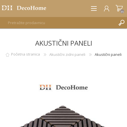
(0)
AKUSTIČNI PANELI
REGISTRUJTE SE
PRIJAVA
Početna stranica
Akustični zidni paneli
Akustični paneli