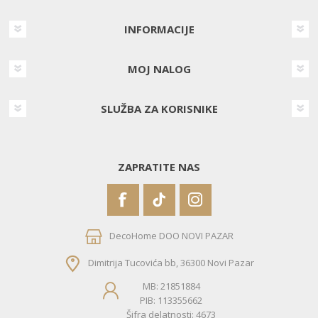
INFORMACIJE
MOJ NALOG
SLUŽBA ZA KORISNIKE
ZAPRATITE NAS
DecoHome DOO NOVI PAZAR
Dimitrija Tucovića bb, 36300 Novi Pazar
MB: 21851884
PIB: 113355662
Šifra delatnosti: 4673