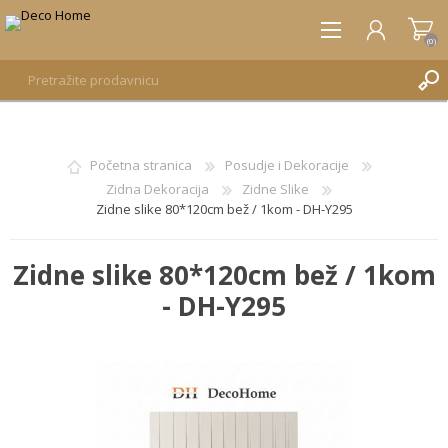
(0)
REGISTRUJTE SE
Početna stranica
Posudje i Dekoracije
Zidna Dekoracija
Zidne Slike
PRIJAVA
Zidne slike 80*120cm bež / 1kom - DH-Y295
Zidne slike 80*120cm bež / 1kom
- DH-Y295