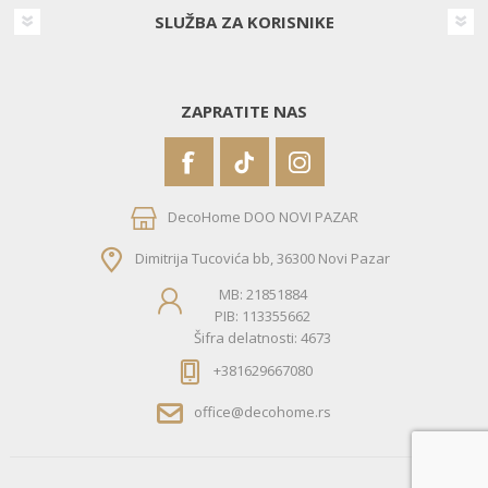
SLUŽBA ZA KORISNIKE
ZAPRATITE NAS
DecoHome DOO NOVI PAZAR
Dimitrija Tucovića bb, 36300 Novi Pazar
MB: 21851884
PIB: 113355662
Šifra delatnosti: 4673
+381629667080
office@decohome.rs