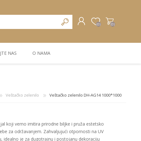
(0)
(0)
JTE NAS
O NAMA
REGISTRUJTE SE
PRIJAVA
ZIDNA DEKORACIJA
ZIDNE LAJSNE
ZIDNI PANELI
Veštačko zelenilo
Veštačko zelenilo DH-AG14 1000*1000
al koji verno imitira prirodne biljke i pruža estetsko
rebe za održavanjem. Zahvaljujući otpornosti na UV
u, idealno je za dugotrajnu i postojanu dekoraciju