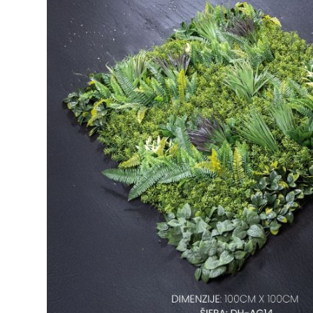
Ogledalo panel
Čaše
Biljke
Akustični paneli
Šolje
Saksije
Tanjiri
Set za ručavanje
VEŠTAČKO
TAPETE
ZELENILO
Šerpe i Tiganji
Bokali i Tegle
Činije
Escajg i Noževi
Prikazi sve
P
B
P