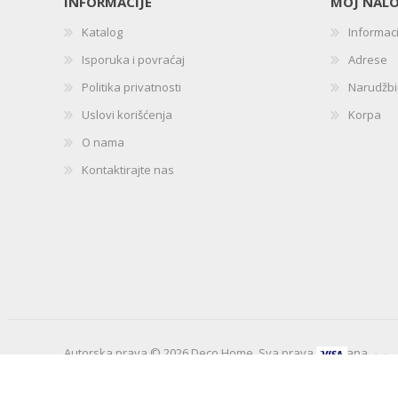
INFORMACIJE
MOJ NAL
Katalog
Informac
Isporuka i povraćaj
Adrese
Politika privatnosti
Narudžb
Uslovi korišćenja
Korpa
O nama
Kontaktirajte nas
Autorska prava © 2026 Deco Home. Sva prava zadržana.