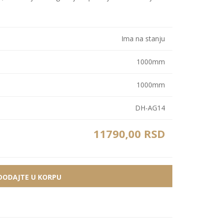
Bele MDF lajsne
Carbon paneli
Zidne Slike
Bele PS lajsne
PS paneli
Ima na stanju
Zidne Kompozicije
Prikazi sve
Prikazi sve
Zidna Ogledala
1000mm
1000mm
DH-AG14
11790,00 RSD
DODAJTE U KORPU