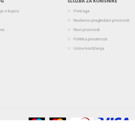
OG
SLUŽBA ZA KORISNIKE
ije o kupcu
Pretraga
Nedavno pregledani proizvodi
ine
Novi proizvodi
Politika privatnosti
Uslovi korišćenja