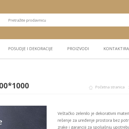
POSUDJE I DEKORACIJE
PROIZVODI
KONTAKTIRA
OSTALI
TEKSTIL
PLIŠ. PANELI
KUĆNA DEKORACIJA
PU PANELI
PROIZVODI
000*1000
Početna stranica
Veštačko zelenilo je dekorativni materij
rešenje za uređenje prostora bez pot
zrake i garanciji za spoljašnju upotreb