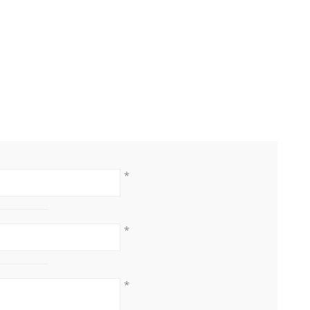
*
*
*