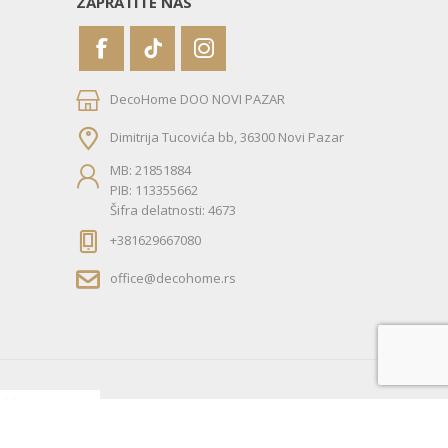
ZAPRATITE NAS
DecoHome DOO NOVI PAZAR
Dimitrija Tucovića bb, 36300 Novi Pazar
MB: 21851884
PIB: 113355662
Šifra delatnosti: 4673
+381629667080
office@decohome.rs