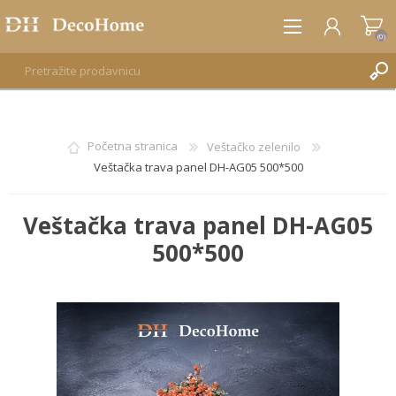
(0)
REGISTRUJTE SE
Početna stranica
Veštačko zelenilo
Veštačka trava panel DH-AG05 500*500
PRIJAVA
Veštačka trava panel DH-AG05
500*500