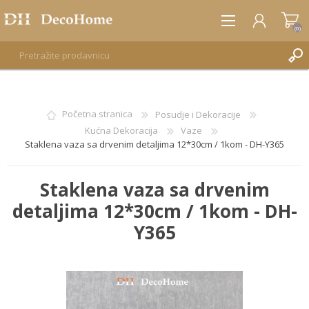
(0)
REGISTRUJTE SE
Početna stranica
Posudje i Dekoracije
Kućna Dekoracija
Vaze
PRIJAVA
Staklena vaza sa drvenim detaljima 12*30cm / 1kom - DH-Y365
Staklena vaza sa drvenim
detaljima 12*30cm / 1kom - DH-
Y365