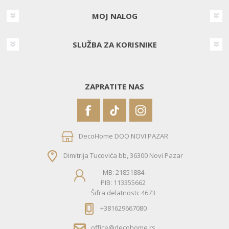
MOJ NALOG
SLUŽBA ZA KORISNIKE
ZAPRATITE NAS
DecoHome DOO NOVI PAZAR
Dimitrija Tucovića bb, 36300 Novi Pazar
MB: 21851884
PIB: 113355662
Šifra delatnosti: 4673
+381629667080
office@decohome.rs