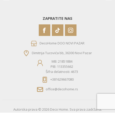
ZAPRATITE NAS
DecoHome DOO NOVI PAZAR
Dimitrija Tucovića bb, 36300 Novi Pazar
MB: 21851884
PIB: 113355662
Šifra delatnosti: 4673
+381629667080
office@decohome.rs
Autorska prava © 2026 Deco Home. Sva prava zadržana.