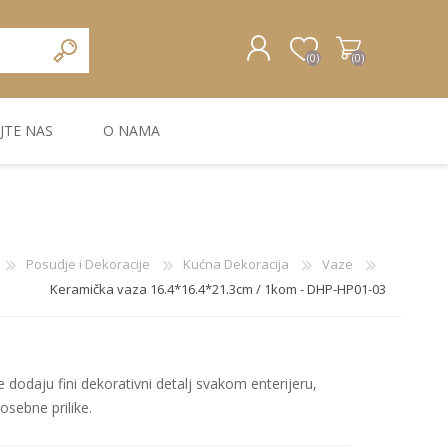
(0)
(0)
JTE NAS
O NAMA
REGISTRUJTE SE
PRIJAVA
ZIDNA DEKORACIJA
ZIDNE LAJSNE
ZIDNI PANELI
Posudje i Dekoracije
Kućna Dekoracija
Vaze
Keramička vaza 16.4*16.4*21.3cm / 1kom - DHP-HP01-03
je dodaju fini dekorativni detalj svakom enterijeru,
sebne prilike.
Bele MDF lajsne
Carbon paneli