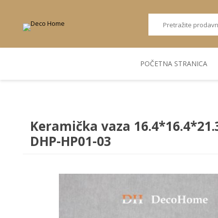
POČETNA STRANICA
AKUSTIČNI ZIDNI
POSUDJE
FLEKS. PANELI
BILJKE I SAKSIJE
PANELI
Keramička vaza 16.4*16.4*21.
DHP-HP01-03