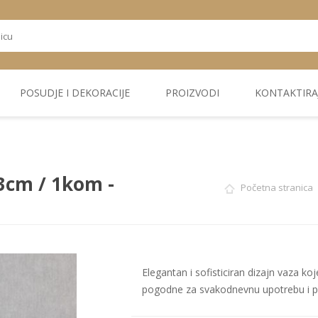
POSUDJE I DEKORACIJE
PROIZVODI
KONTAKTIRA
OSTALI
TEKSTIL
PLIŠ. PANELI
KUĆNA DEKORACIJA
PU PANELI
PROIZVODI
3cm / 1kom -
Početna stranica
Elegantan i sofisticiran dizajn vaza ko
pogodne za svakodnevnu upotrebu i po