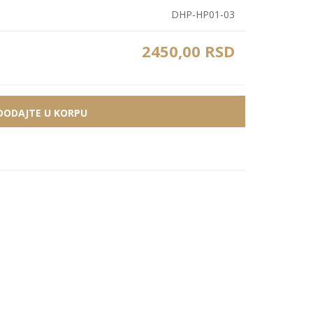
Zidne Slike
Bele PS lajsne
PS paneli
DHP-HP01-03
Zidne Kompozicije
Prikazi sve
Prikazi sve
2450,00 RSD
Zidna Ogledala
DODAJTE U KORPU