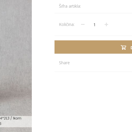
Stolnjaci
Vaze
Šifra artikla:
Podmetači
Ukrasi
Ostalo
Stolovi
Količina:
Ostalo
POSUDJE I
PANELI ZA
DEKORACIJE
SPOLJAŠNJU
UPOTRBU
Share
osudje
iljke i Saksije
rikazi sve