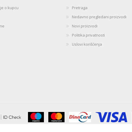
ije o kupcu
Pretraga
Nedavno pregledani proizvodi
ine
Novi proizvodi
Politika privatnosti
Uslovi korišćenja