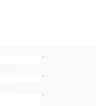
*
*
*