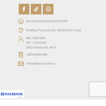
DecoHome DOO NOVI PAZAR
Dimitrija Tucovića bb, 36300 Novi Pazar
MB: 21851884
PIB: 113355662
Šifra delatnosti: 4673
+381629667080
office@decohome.rs