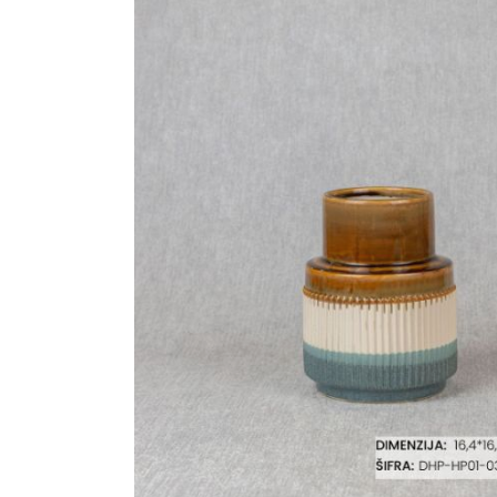
Ogledalo panel
Čaše
Biljke
Akustični paneli
Šolje
Saksije
Tanjiri
Set za ručavanje
VEŠTAČKO
TAPETE
ZELENILO
Šerpe i Tiganji
Bokali i Tegle
Činije
Escajg i Noževi
Prikazi sve
P
B
P