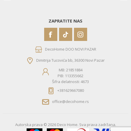
ZAPRATITE NAS
DecoHome DOO NOVI PAZAR
Dimitrija Tucovića bb, 36300 Novi Pazar
MB: 21851884
PIB: 113355662
Šifra delatnosti: 4673
+381629667080
office@decohome.rs
Autorska prava © 2026 Deco Home. Sva prava zadržana.