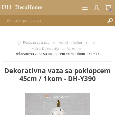
(0)
REGISTRUJTE SE
Početna stranica
Posudje i Dekoracije
Kućna Dekoracija
Vaze
PRIJAVA
Dekorativna vaza sa poklopcem 45cm / 1kom - DH-Y390
Dekorativna vaza sa poklopcem
45cm / 1kom - DH-Y390