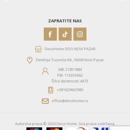
ZAPRATITE NAS
DecoHome DOO NOVI PAZAR
Dimitrija Tucovića bb, 36300 Novi Pazar
MB: 21851884
PIB: 113355662
Šifra delatnosti: 4673
+381629667080
office@decohome.rs
Autorska prava © 2026 Deco Home. Sva prava zadržana.