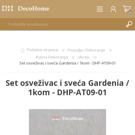
(0)
REGISTRUJTE SE
Početna stranica
Posudje i Dekoracije
Kućna Dekoracija
Ukrasi
PRIJAVA
Set osveživac i sveća Gardenia / 1kom - DHP-AT09-01
Set osveživac i sveća Gardenia /
1kom - DHP-AT09-01