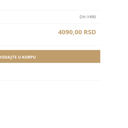
Bele MDF lajsne
Carbon paneli
Zidne Slike
Bele PS lajsne
PS paneli
DH-Y490
Zidne Kompozicije
Prikazi sve
Prikazi sve
4090,00 RSD
Zidna Ogledala
DODAJTE U KORPU