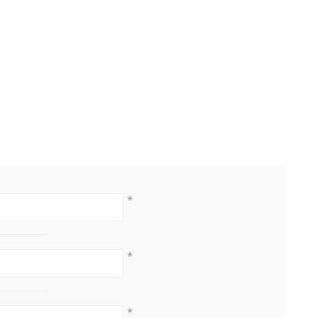
*
*
*