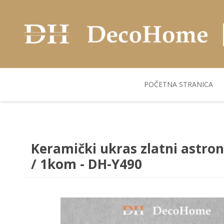
POČETNA STRANICA
AKUSTIČNI ZIDNI
POSUDJE
FLEKS. PANELI
BILJKE I SAKSIJE
PANELI
Keramički ukras zlatni astr
/ 1kom - DH-Y490