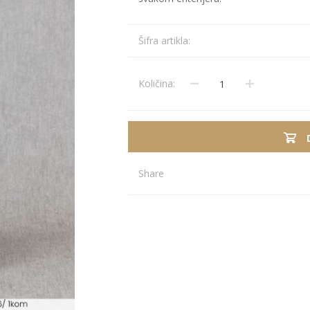
Stolnjaci
Vaze
Šifra artikla:
Podmetači
Ukrasi
Ostalo
Stolovi
Količina:
Ostalo
POSUDJE I
PANELI ZA
DEKORACIJE
SPOLJAŠNJU
UPOTRBU
Share
osudje
iljke i Saksije
rikazi sve