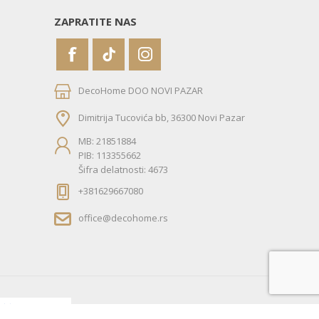
ZAPRATITE NAS
DecoHome DOO NOVI PAZAR
Dimitrija Tucovića bb, 36300 Novi Pazar
MB: 21851884
PIB: 113355662
Šifra delatnosti: 4673
+381629667080
office@decohome.rs