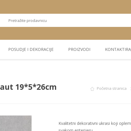
POSUDJE I DEKORACIJE
PROIZVODI
KONTAKTIRA
OSTALI
TEKSTIL
PLIŠ. PANELI
KUĆNA DEKORACIJA
PU PANELI
PROIZVODI
onaut 19*5*26cm
Početna stranica
Kvalitetni dekorativni ukrasi koji oplem
svakom enterijeru.