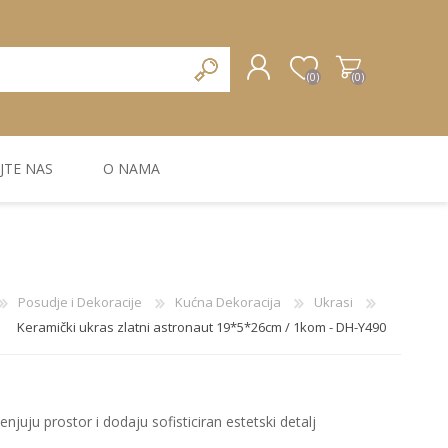
(0)
(0)
JTE NAS
O NAMA
REGISTRUJTE SE
PRIJAVA
ZIDNA DEKORACIJA
ZIDNE LAJSNE
ZIDNI PANELI
Posudje i Dekoracije
Kućna Dekoracija
Ukrasi
Keramički ukras zlatni astronaut 19*5*26cm / 1kom - DH-Y490
enjuju prostor i dodaju sofisticiran estetski detalj