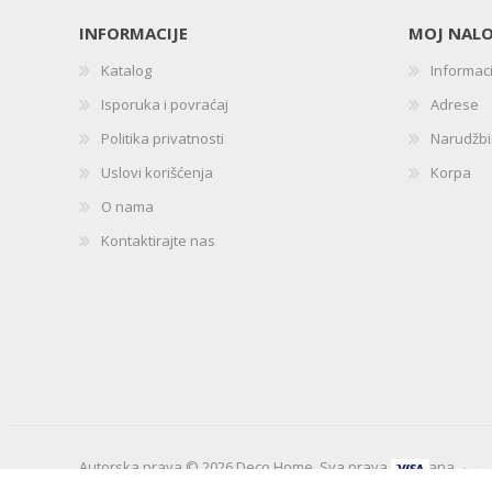
INFORMACIJE
MOJ NAL
Katalog
Informac
Isporuka i povraćaj
Adrese
Politika privatnosti
Narudžb
Uslovi korišćenja
Korpa
O nama
Kontaktirajte nas
Autorska prava © 2026 Deco Home. Sva prava zadržana.