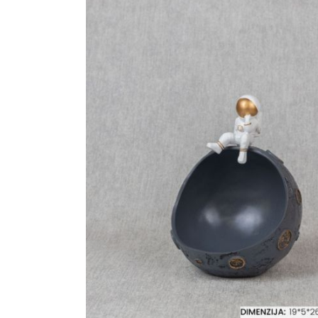
Ogledalo panel
Čaše
Biljke
Akustični paneli
Šolje
Saksije
Tanjiri
Set za ručavanje
VEŠTAČKO
TAPETE
ZELENILO
Šerpe i Tiganji
Bokali i Tegle
Činije
Escajg i Noževi
Prikazi sve
P
B
P