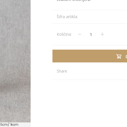
Stolnjaci
Vaze
Šifra artikla:
Podmetači
Ukrasi
Ostalo
Stolovi
Količina:
Ostalo
POSUDJE I
PANELI ZA
DEKORACIJE
SPOLJAŠNJU
UPOTRBU
Share
osudje
iljke i Saksije
rikazi sve