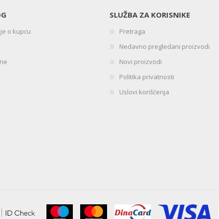
OG
SLUŽBA ZA KORISNIKE
ije o kupcu
Pretraga
Nedavno pregledani proizvodi
ine
Novi proizvodi
Politika privatnosti
Uslovi korišćenja