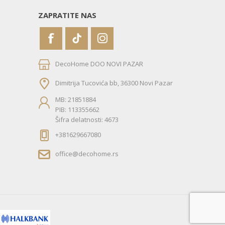
ZAPRATITE NAS
DecoHome DOO NOVI PAZAR
Dimitrija Tucovića bb, 36300 Novi Pazar
MB: 21851884
PIB: 113355662
Šifra delatnosti: 4673
+381629667080
office@decohome.rs