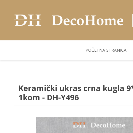
POČETNA STRANICA
AKUSTIČNI ZIDNI
POSUDJE
FLEKS. PANELI
BILJKE I SAKSIJE
PANELI
Keramički ukras crna kugla 9
1kom - DH-Y496