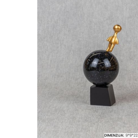
Ogledalo panel
Čaše
Biljke
Akustični paneli
Šolje
Saksije
Tanjiri
Set za ručavanje
VEŠTAČKO
TAPETE
ZELENILO
Šerpe i Tiganji
Bokali i Tegle
Činije
Escajg i Noževi
Prikazi sve
P
B
P