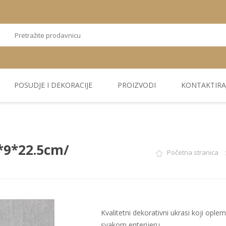
POSUDJE I DEKORACIJE
PROIZVODI
KONTAKTIRA
OSTALI
TEKSTIL
PLIŠ. PANELI
KUĆNA DEKORACIJA
PU PANELI
PROIZVODI
*9*22.5cm/
Početna stranica
Kvalitetni dekorativni ukrasi koji oplem
svakom enterijeru.