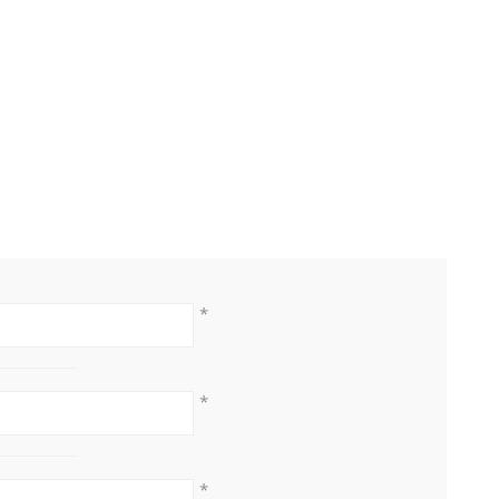
*
*
*