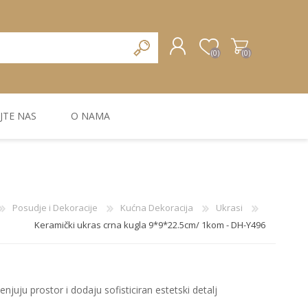
(0)
(0)
JTE NAS
O NAMA
REGISTRUJTE SE
PRIJAVA
ZIDNA DEKORACIJA
ZIDNE LAJSNE
ZIDNI PANELI
Posudje i Dekoracije
Kućna Dekoracija
Ukrasi
Keramički ukras crna kugla 9*9*22.5cm/ 1kom - DH-Y496
enjuju prostor i dodaju sofisticiran estetski detalj