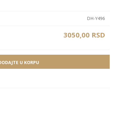
Bele MDF lajsne
Carbon paneli
Zidne Slike
Bele PS lajsne
PS paneli
DH-Y496
Zidne Kompozicije
Prikazi sve
Prikazi sve
3050,00 RSD
Zidna Ogledala
DODAJTE U KORPU