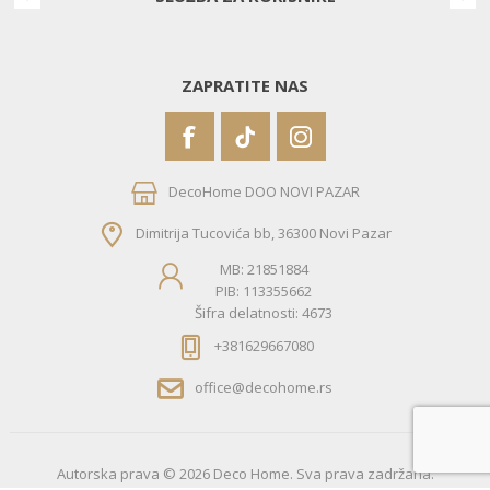
ZAPRATITE NAS
DecoHome DOO NOVI PAZAR
Dimitrija Tucovića bb, 36300 Novi Pazar
MB: 21851884
PIB: 113355662
Šifra delatnosti: 4673
+381629667080
office@decohome.rs
Autorska prava © 2026 Deco Home. Sva prava zadržana.