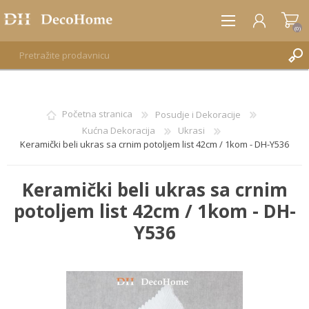
(0)
REGISTRUJTE SE
Početna stranica
Posudje i Dekoracije
Kućna Dekoracija
Ukrasi
PRIJAVA
Keramički beli ukras sa crnim potoljem list 42cm / 1kom - DH-Y536
Keramički beli ukras sa crnim
potoljem list 42cm / 1kom - DH-
Y536