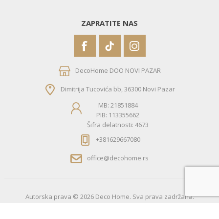
ZAPRATITE NAS
DecoHome DOO NOVI PAZAR
Dimitrija Tucovića bb, 36300 Novi Pazar
MB: 21851884
PIB: 113355662
Šifra delatnosti: 4673
+381629667080
office@decohome.rs
Autorska prava © 2026 Deco Home. Sva prava zadržana.