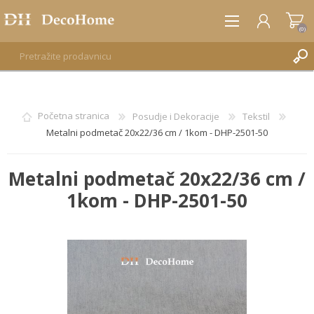
(0)
REGISTRUJTE SE
Početna stranica
Posudje i Dekoracije
Tekstil
Metalni podmetač 20x22/36 cm / 1kom - DHP-2501-50
PRIJAVA
Metalni podmetač 20x22/36 cm /
1kom - DHP-2501-50