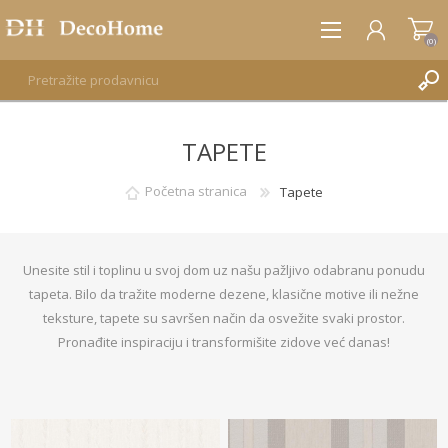
(0)
TAPETE
REGISTRUJTE SE
PRIJAVA
Početna stranica
Tapete
Unesite stil i toplinu u svoj dom uz našu pažljivo odabranu ponudu
tapeta. Bilo da tražite moderne dezene, klasične motive ili nežne
teksture, tapete su savršen način da osvežite svaki prostor.
Pronađite inspiraciju i transformišite zidove već danas!