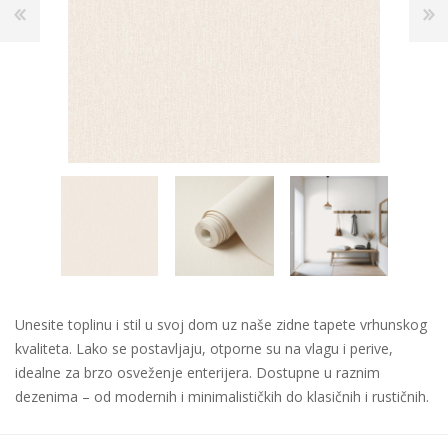
Unesite toplinu i stil u svoj dom uz naše zidne tapete vrhunskog
kvaliteta. Lako se postavljaju, otporne su na vlagu i perive,
idealne za brzo osveženje enterijera. Dostupne u raznim
dezenima – od modernih i minimalističkih do klasičnih i rustičnih.