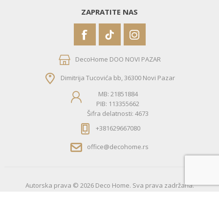
ZAPRATITE NAS
DecoHome DOO NOVI PAZAR
Dimitrija Tucovića bb, 36300 Novi Pazar
MB: 21851884
PIB: 113355662
Šifra delatnosti: 4673
+381629667080
office@decohome.rs
Autorska prava © 2026 Deco Home. Sva prava zadržana.