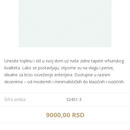
Unesite toplinu i stil u svoj dom uz naše zidne tapete vrhunskog
kvaliteta. Lako se postavljaju, otporne su na vlagu i perive,
idealne za brzo osveženje enterijera. Dostupne u raznim
dezenima – od modernih i minimalističkih do klasičnih i rustičnih.
Šifra artikla:
32451-3
9000,00 RSD