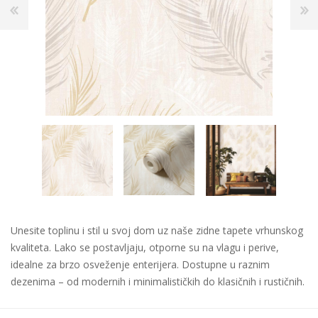
Unesite toplinu i stil u svoj dom uz naše zidne tapete vrhunskog
kvaliteta. Lako se postavljaju, otporne su na vlagu i perive,
idealne za brzo osveženje enterijera. Dostupne u raznim
dezenima – od modernih i minimalističkih do klasičnih i rustičnih.