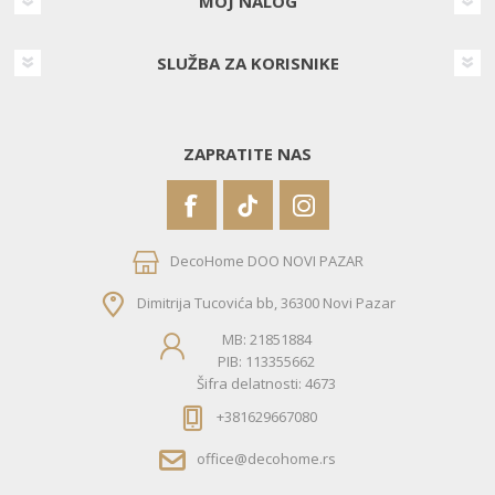
MOJ NALOG
SLUŽBA ZA KORISNIKE
ZAPRATITE NAS
DecoHome DOO NOVI PAZAR
Dimitrija Tucovića bb, 36300 Novi Pazar
MB: 21851884
PIB: 113355662
Šifra delatnosti: 4673
+381629667080
office@decohome.rs