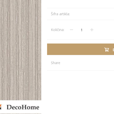
Stolnjaci
Vaze
Šifra artikla:
Podmetači
Ukrasi
Ostalo
Stolovi
Količina:
Ostalo
POSUDJE I
PANELI ZA
DEKORACIJE
SPOLJAŠNJU
UPOTRBU
Share
osudje
iljke i Saksije
rikazi sve