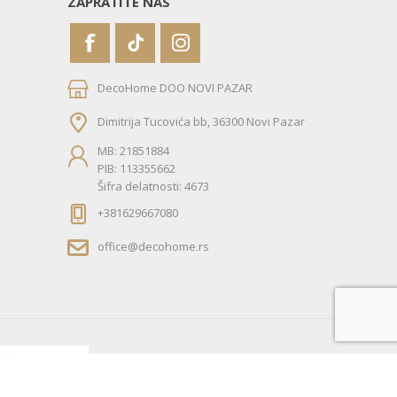
ZAPRATITE NAS
DecoHome DOO NOVI PAZAR
Dimitrija Tucovića bb, 36300 Novi Pazar
MB: 21851884
PIB: 113355662
Šifra delatnosti: 4673
+381629667080
office@decohome.rs