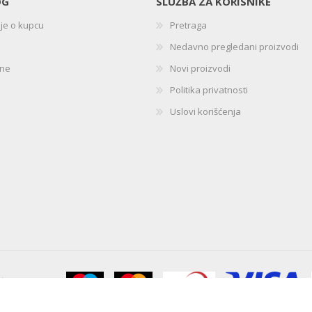
OG
SLUŽBA ZA KORISNIKE
ije o kupcu
Pretraga
Nedavno pregledani proizvodi
ine
Novi proizvodi
Politika privatnosti
Uslovi korišćenja