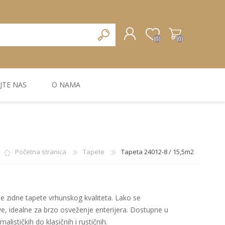
(0)
(0)
JTE NAS
O NAMA
REGISTRUJTE SE
PRIJAVA
ZIDNA DEKORACIJA
ZIDNE LAJSNE
ZIDNI PANELI
Početna stranica
Tapete
Tapeta 24012-8 / 15,5m2
aše zidne tapete vrhunskog kvaliteta. Lako se
ive, idealne za brzo osveženje enterijera. Dostupne u
ističkih do klasičnih i rustičnih.