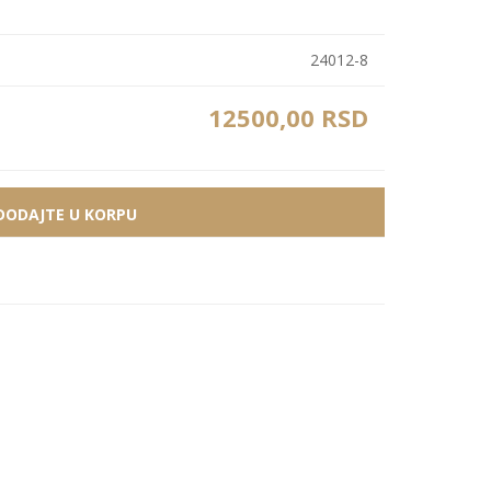
Bele MDF lajsne
Carbon paneli
Zidne Slike
24012-8
Bele PS lajsne
PS paneli
Zidne Kompozicije
Prikazi sve
Prikazi sve
12500,00 RSD
Zidna Ogledala
DODAJTE U KORPU