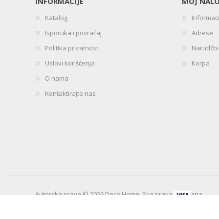
INFORMACIJE
MOJ NAL
Katalog
Informac
Isporuka i povraćaj
Adrese
Politika privatnosti
Narudžb
Uslovi korišćenja
Korpa
O nama
Kontaktirajte nas
Autorska prava © 2026 Deco Home. Sva prava zadržana.