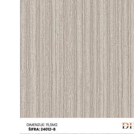
Ogledalo panel
Čaše
Biljke
Akustični paneli
Šolje
Saksije
Tanjiri
Set za ručavanje
VEŠTAČKO
TAPETE
ZELENILO
Šerpe i Tiganji
Bokali i Tegle
Činije
Escajg i Noževi
Prikazi sve
P
B
P