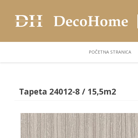
POČETNA STRANICA
AKUSTIČNI ZIDNI
POSUDJE
FLEKS. PANELI
BILJKE I SAKSIJE
PANELI
Tapeta 24012-8 / 15,5m2