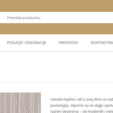
POSUDJE I DEKORACIJE
PROIZVODI
KONTAKTIRA
OSTALI
TEKSTIL
PLIŠ. PANELI
KUĆNA DEKORACIJA
PU PANELI
PROIZVODI
Unesite toplinu i stil u svoj dom uz n
postavljaju, otporne su na vlagu i per
raznim dezenima – od modernih i minimal