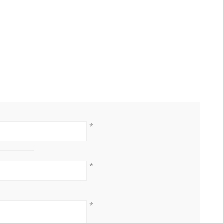
*
*
*