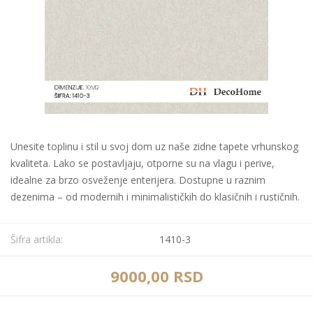
Unesite toplinu i stil u svoj dom uz naše zidne tapete vrhunskog
kvaliteta. Lako se postavljaju, otporne su na vlagu i perive,
idealne za brzo osveženje enterijera. Dostupne u raznim
dezenima – od modernih i minimalističkih do klasičnih i rustičnih.
Šifra artikla:
1410-3
9000,00 RSD