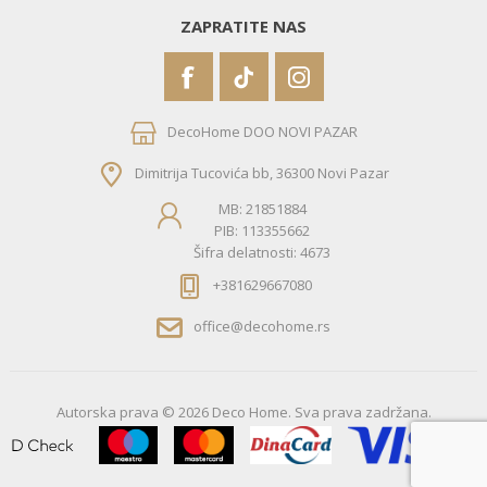
ZAPRATITE NAS
DecoHome DOO NOVI PAZAR
Dimitrija Tucovića bb, 36300 Novi Pazar
MB: 21851884
PIB: 113355662
Šifra delatnosti: 4673
+381629667080
office@decohome.rs
Autorska prava © 2026 Deco Home. Sva prava zadržana.