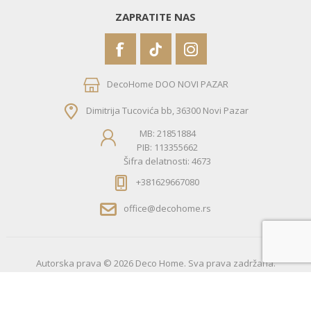
ZAPRATITE NAS
DecoHome DOO NOVI PAZAR
Dimitrija Tucovića bb, 36300 Novi Pazar
MB: 21851884
PIB: 113355662
Šifra delatnosti: 4673
+381629667080
office@decohome.rs
Autorska prava © 2026 Deco Home. Sva prava zadržana.