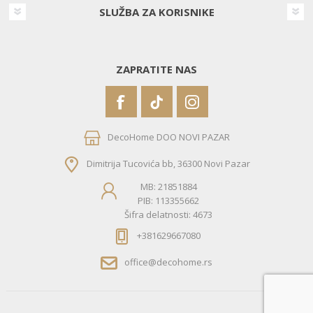
SLUŽBA ZA KORISNIKE
ZAPRATITE NAS
DecoHome DOO NOVI PAZAR
Dimitrija Tucovića bb, 36300 Novi Pazar
MB: 21851884
PIB: 113355662
Šifra delatnosti: 4673
+381629667080
office@decohome.rs