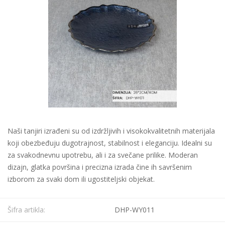
Naši tanjiri izrađeni su od izdržljivih i visokokvalitetnih materijala
koji obezbeđuju dugotrajnost, stabilnost i eleganciju. Idealni su
za svakodnevnu upotrebu, ali i za svečane prilike. Moderan
dizajn, glatka površina i precizna izrada čine ih savršenim
izborom za svaki dom ili ugostiteljski objekat.
Šifra artikla:
DHP-WY011