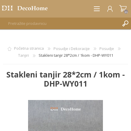
(0)
REGISTRUJTE SE
Početna stranica
Posudje i Dekoracije
Posudje
Tanjiri
Stakleni tanjir 28*2cm / 1kom - DHP-WY011
PRIJAVA
Stakleni tanjir 28*2cm / 1kom -
DHP-WY011