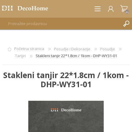
(0)
REGISTRUJTE SE
Početna stranica
Posudje i Dekoracije
Posudje
Tanjiri
Stakleni tanjir 22*1.8cm / 1kom - DHP-WY31-01
PRIJAVA
Stakleni tanjir 22*1.8cm / 1kom -
DHP-WY31-01