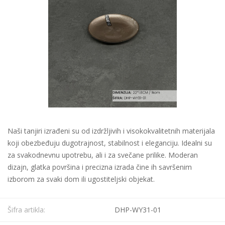
Naši tanjiri izrađeni su od izdržljivih i visokokvalitetnih materijala
koji obezbeđuju dugotrajnost, stabilnost i eleganciju. Idealni su
za svakodnevnu upotrebu, ali i za svečane prilike. Moderan
dizajn, glatka površina i precizna izrada čine ih savršenim
izborom za svaki dom ili ugostiteljski objekat.
Šifra artikla:
DHP-WY31-01