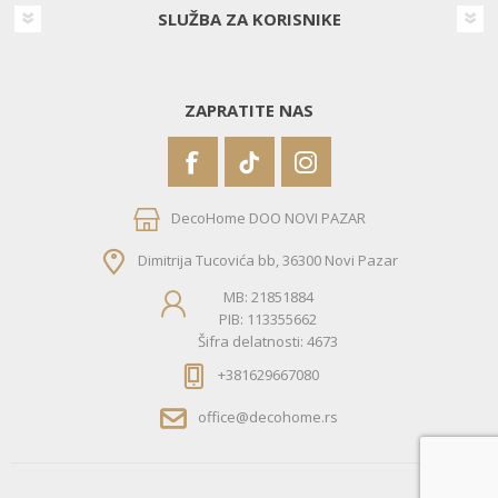
SLUŽBA ZA KORISNIKE
ZAPRATITE NAS
DecoHome DOO NOVI PAZAR
Dimitrija Tucovića bb, 36300 Novi Pazar
MB: 21851884
PIB: 113355662
Šifra delatnosti: 4673
+381629667080
office@decohome.rs