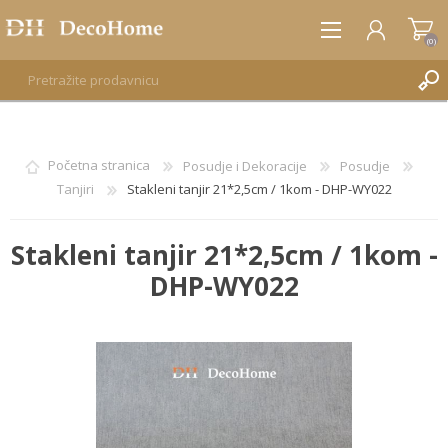
(0)
REGISTRUJTE SE
Početna stranica
Posudje i Dekoracije
Posudje
Tanjiri
Stakleni tanjir 21*2,5cm / 1kom - DHP-WY022
PRIJAVA
Stakleni tanjir 21*2,5cm / 1kom -
DHP-WY022