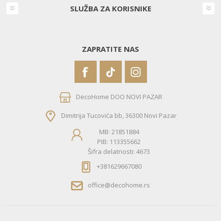
SLUŽBA ZA KORISNIKE
ZAPRATITE NAS
DecoHome DOO NOVI PAZAR
Dimitrija Tucovića bb, 36300 Novi Pazar
MB: 21851884
PIB: 113355662
Šifra delatnosti: 4673
+381629667080
office@decohome.rs