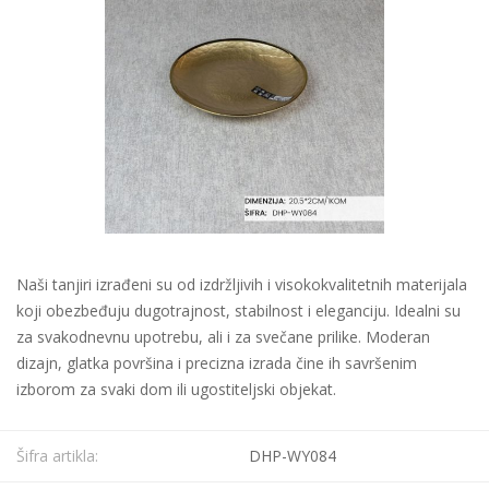
Naši tanjiri izrađeni su od izdržljivih i visokokvalitetnih materijala
koji obezbeđuju dugotrajnost, stabilnost i eleganciju. Idealni su
za svakodnevnu upotrebu, ali i za svečane prilike. Moderan
dizajn, glatka površina i precizna izrada čine ih savršenim
izborom za svaki dom ili ugostiteljski objekat.
Šifra artikla:
DHP-WY084