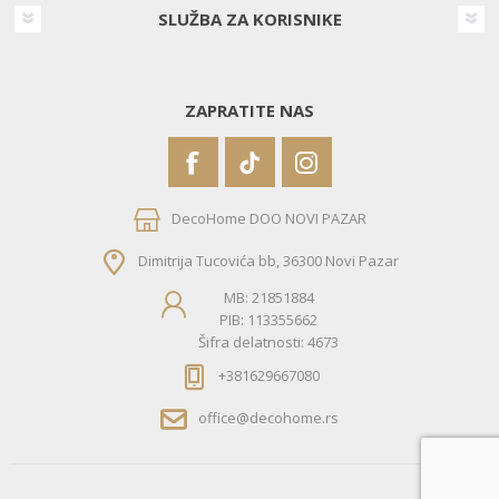
SLUŽBA ZA KORISNIKE
ZAPRATITE NAS
DecoHome DOO NOVI PAZAR
Dimitrija Tucovića bb, 36300 Novi Pazar
MB: 21851884
PIB: 113355662
Šifra delatnosti: 4673
+381629667080
office@decohome.rs