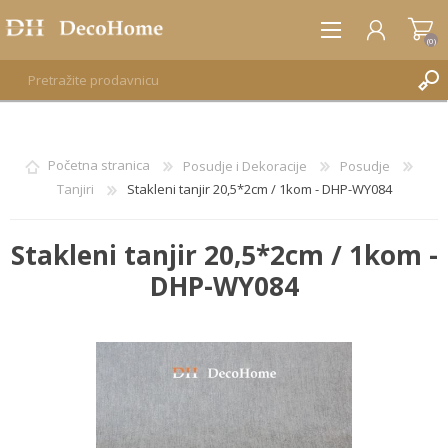
(0)
REGISTRUJTE SE
Početna stranica
Posudje i Dekoracije
Posudje
Tanjiri
Stakleni tanjir 20,5*2cm / 1kom - DHP-WY084
PRIJAVA
Stakleni tanjir 20,5*2cm / 1kom -
DHP-WY084