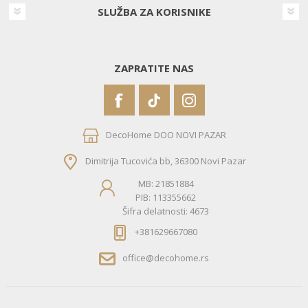
SLUŽBA ZA KORISNIKE
ZAPRATITE NAS
DecoHome DOO NOVI PAZAR
Dimitrija Tucovića bb, 36300 Novi Pazar
MB: 21851884
PIB: 113355662
Šifra delatnosti: 4673
+381629667080
office@decohome.rs