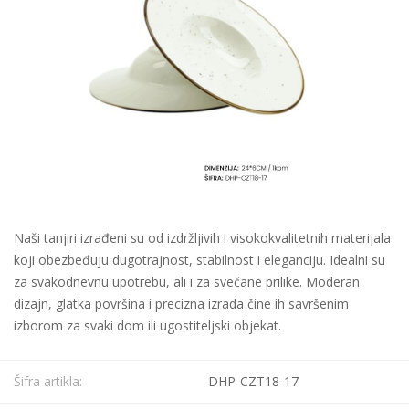
Naši tanjiri izrađeni su od izdržljivih i visokokvalitetnih materijala
koji obezbeđuju dugotrajnost, stabilnost i eleganciju. Idealni su
za svakodnevnu upotrebu, ali i za svečane prilike. Moderan
dizajn, glatka površina i precizna izrada čine ih savršenim
izborom za svaki dom ili ugostiteljski objekat.
Šifra artikla:
DHP-CZT18-17