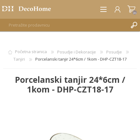
(0)
REGISTRUJTE SE
Početna stranica
Posudje i Dekoracije
Posudje
Tanjiri
Porcelanski tanjir 24*6cm / 1kom - DHP-CZT18-17
PRIJAVA
Porcelanski tanjir 24*6cm /
1kom - DHP-CZT18-17