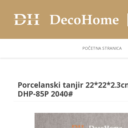
POČETNA STRANICA
AKUSTIČNI ZIDNI
POSUDJE
FLEKS. PANELI
BILJKE I SAKSIJE
PANELI
Porcelanski tanjir 22*22*2.3c
DHP-85P 2040#