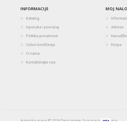
INFORMACIJE
MOJ NAL
Katalog
Informac
Isporuka i povraćaj
Adrese
Politika privatnosti
Narudžb
Uslovi korišćenja
Korpa
O nama
Kontaktirajte nas
Autorska prava © 2026 Deco Home. Sva prava zadržana.