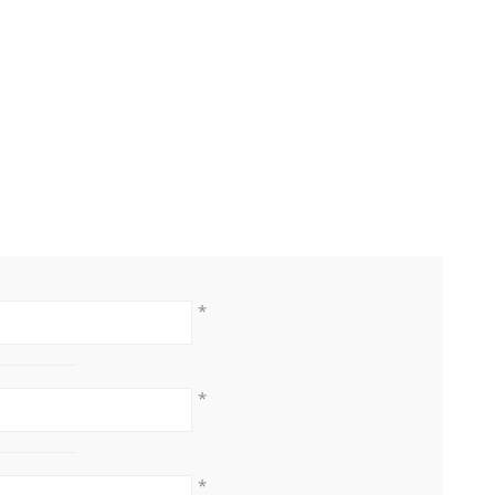
*
*
*