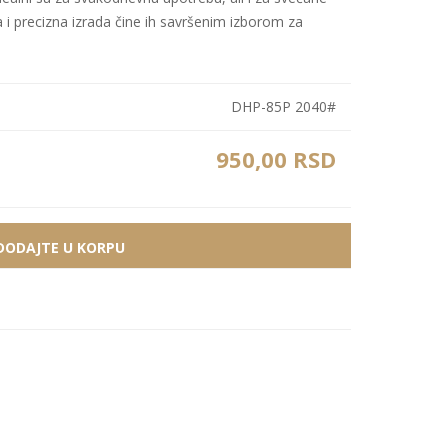
a i precizna izrada čine ih savršenim izborom za
Bele MDF lajsne
Carbon paneli
Zidne Slike
Bele PS lajsne
PS paneli
Zidne Kompozicije
Prikazi sve
Prikazi sve
DHP-85P 2040#
Zidna Ogledala
950,00 RSD
DODAJTE U KORPU