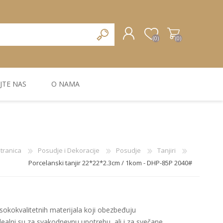
(0)
(0)
JTE NAS
O NAMA
REGISTRUJTE SE
PRIJAVA
ZIDNA DEKORACIJA
ZIDNE LAJSNE
ZIDNI PANELI
tranica
Posudje i Dekoracije
Posudje
Tanjiri
Porcelanski tanjir 22*22*2.3cm / 1kom - DHP-85P 2040#
i visokokvalitetnih materijala koji obezbeđuju
Idealni su za svakodnevnu upotrebu, ali i za svečane