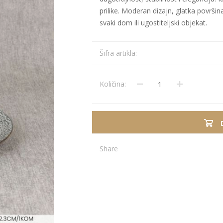
prilike. Moderan dizajn, glatka površin
svaki dom ili ugostiteljski objekat.
Stolnjaci
Vaze
Podmetači
Ukrasi
Šifra artikla:
Ostalo
Stolovi
Ostalo
POSUDJE I
PANELI ZA
DEKORACIJE
SPOLJAŠNJU
Količina:
UPOTRBU
Share
osudje
iljke i Saksije
rikazi sve