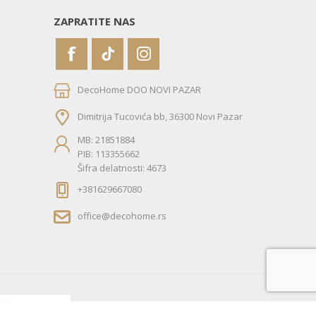
ZAPRATITE NAS
DecoHome DOO NOVI PAZAR
Dimitrija Tucovića bb, 36300 Novi Pazar
MB: 21851884
PIB: 113355662
Šifra delatnosti: 4673
+381629667080
office@decohome.rs