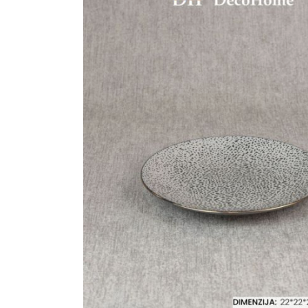
Ogledalo panel
Čaše
Biljke
Akustični paneli
Šolje
Saksije
Tanjiri
Set za ručavanje
VEŠTAČKO
TAPETE
ZELENILO
Šerpe i Tiganji
Bokali i Tegle
Činije
Escajg i Noževi
Prikazi sve
P
B
P