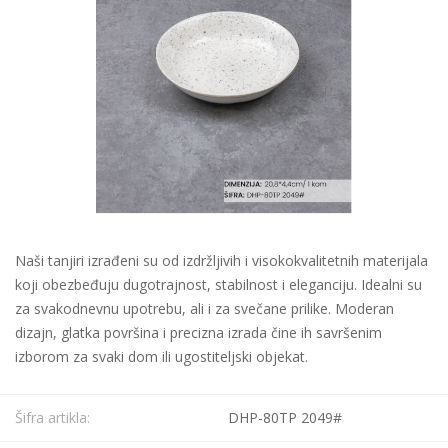
Naši tanjiri izrađeni su od izdržljivih i visokokvalitetnih materijala
koji obezbeđuju dugotrajnost, stabilnost i eleganciju. Idealni su
za svakodnevnu upotrebu, ali i za svečane prilike. Moderan
dizajn, glatka površina i precizna izrada čine ih savršenim
izborom za svaki dom ili ugostiteljski objekat.
Šifra artikla:
DHP-80TP 2049#