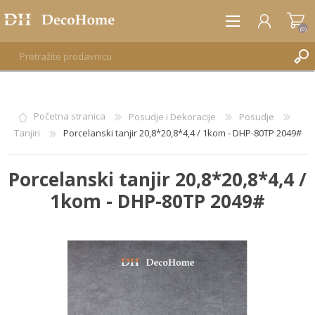
(0)
REGISTRUJTE SE
Početna stranica
Posudje i Dekoracije
Posudje
Tanjiri
Porcelanski tanjir 20,8*20,8*4,4 / 1kom - DHP-80TP 2049#
PRIJAVA
Porcelanski tanjir 20,8*20,8*4,4 /
1kom - DHP-80TP 2049#