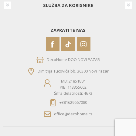
SLUŽBA ZA KORISNIKE
ZAPRATITE NAS
DecoHome DOO NOVI PAZAR
Dimitrija Tucovića bb, 36300 Novi Pazar
MB: 21851884
PIB: 113355662
Šifra delatnosti: 4673
+381629667080
office@decohome.rs