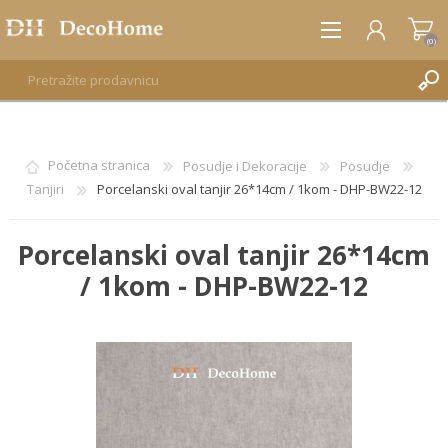
(0)
REGISTRUJTE SE
Početna stranica
Posudje i Dekoracije
Posudje
Tanjiri
Porcelanski oval tanjir 26*14cm / 1kom - DHP-BW22-12
PRIJAVA
Porcelanski oval tanjir 26*14cm
/ 1kom - DHP-BW22-12