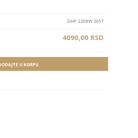
Zidne Slike
Bele PS lajsne
PS paneli
Zidne Kompozicije
Prikazi sve
Prikazi sve
DHP-220BW 2057
Zidna Ogledala
4090,00 RSD
DODAJTE U KORPU