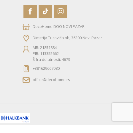
DecoHome DOO NOVI PAZAR
Dimitrija Tucovića bb, 36300 Novi Pazar
MB: 21851884
PIB: 113355662
Šifra delatnosti: 4673
+381629667080
office@decohome.rs