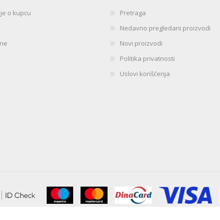
ije o kupcu
Pretraga
Nedavno pregledani proizvodi
ine
Novi proizvodi
Politika privatnosti
Uslovi korišćenja