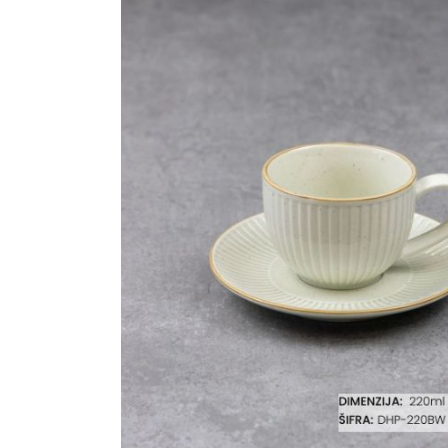
Ogledalo panel
Čaše
Biljke
Akustični paneli
Šolje
Saksije
Tanjiri
Set za ručavanje
VEŠTAČKO
TAPETE
ZELENILO
Šerpe i Tiganji
Bokali i Tegle
Činije
Escajg i Noževi
Prikazi sve
P
B
P