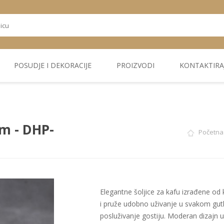
POSUDJE I DEKORACIJE
PROIZVODI
KONTAKTIRA
OSTALI
TEKSTIL
PLIŠ. PANELI
KUĆNA DEKORACIJA
PU PANELI
PROIZVODI
om - DHP-
Početna 
Elegantne šoljice za kafu izrađene od 
i pruže udobno uživanje u svakom gutl
posluživanje gostiju. Moderan dizajn uk