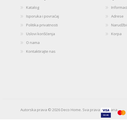
Katalog
Informac
Isporuka i povraćaj
Adrese
Politika privatnosti
Narudžb
Uslovi korišćenja
Korpa
O nama
Kontaktirajte nas
Autorska prava © 2026 Deco Home. Sva prava zadržana.