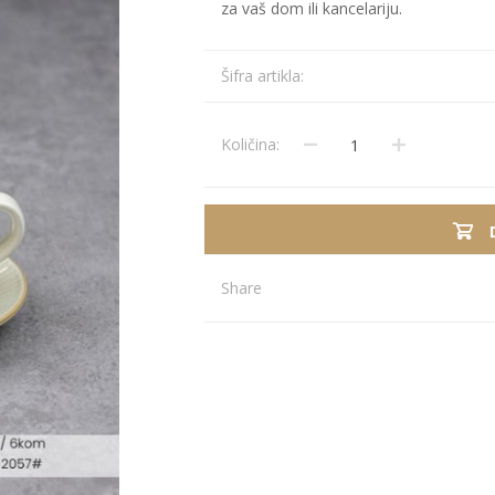
za vaš dom ili kancelariju.
Stolnjaci
Vaze
Podmetači
Ukrasi
Šifra artikla:
Ostalo
Stolovi
Ostalo
POSUDJE I
PANELI ZA
DEKORACIJE
SPOLJAŠNJU
Količina:
UPOTRBU
Share
osudje
iljke i Saksije
rikazi sve