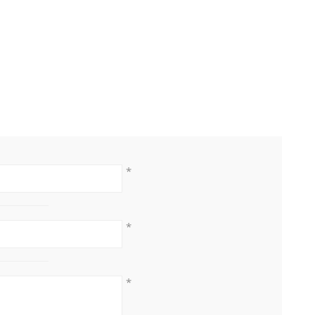
*
*
*