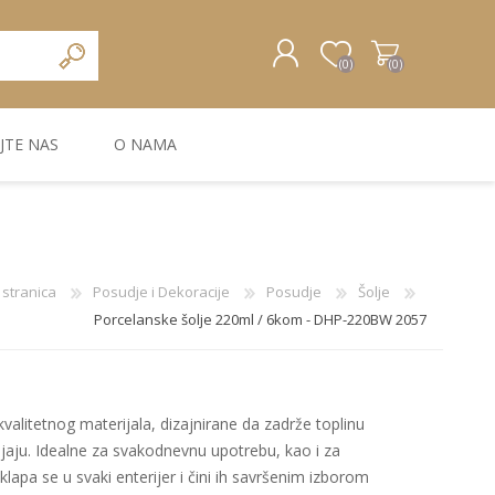
(0)
(0)
JTE NAS
O NAMA
REGISTRUJTE SE
PRIJAVA
ZIDNA DEKORACIJA
ZIDNE LAJSNE
ZIDNI PANELI
stranica
Posudje i Dekoracije
Posudje
Šolje
Porcelanske šolje 220ml / 6kom - DHP-220BW 2057
kvalitetnog materijala, dizajnirane da zadrže toplinu
jaju. Idealne za svakodnevnu upotrebu, kao i za
lapa se u svaki enterijer i čini ih savršenim izborom
Bele MDF lajsne
Carbon paneli