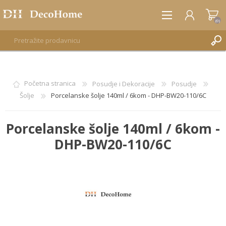
(0)
REGISTRUJTE SE
Početna stranica
Posudje i Dekoracije
Posudje
Šolje
Porcelanske šolje 140ml / 6kom - DHP-BW20-110/6C
PRIJAVA
Porcelanske šolje 140ml / 6kom -
DHP-BW20-110/6C