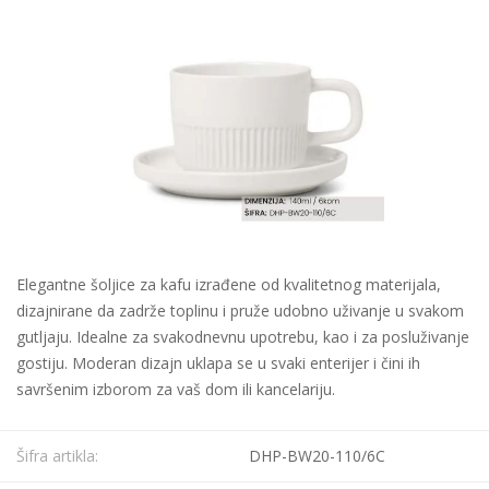
Elegantne šoljice za kafu izrađene od kvalitetnog materijala,
dizajnirane da zadrže toplinu i pruže udobno uživanje u svakom
gutljaju. Idealne za svakodnevnu upotrebu, kao i za posluživanje
gostiju. Moderan dizajn uklapa se u svaki enterijer i čini ih
savršenim izborom za vaš dom ili kancelariju.
Šifra artikla:
DHP-BW20-110/6C