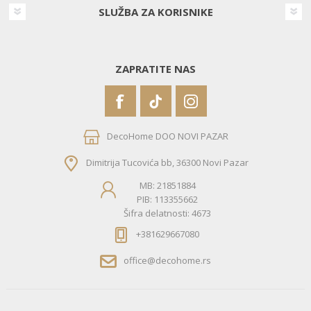
SLUŽBA ZA KORISNIKE
ZAPRATITE NAS
DecoHome DOO NOVI PAZAR
Dimitrija Tucovića bb, 36300 Novi Pazar
MB: 21851884
PIB: 113355662
Šifra delatnosti: 4673
+381629667080
office@decohome.rs