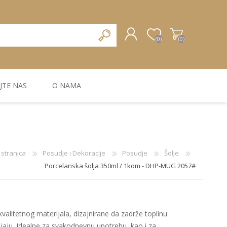
(0)
(0)
JTE NAS
O NAMA
REGISTRUJTE SE
PRIJAVA
ZIDNA DEKORACIJA
ZIDNE LAJSNE
ZIDNI PANELI
stranica
Posudje i Dekoracije
Posudje
Šolje
Porcelanska šolja 350ml / 1kom - DHP-MUG 2057#
kvalitetnog materijala, dizajnirane da zadrže toplinu
jaju. Idealne za svakodnevnu upotrebu, kao i za