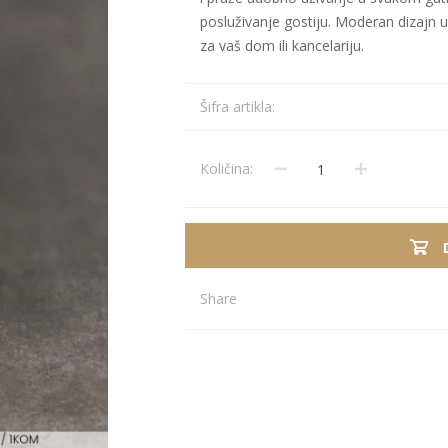
posluživanje gostiju. Moderan dizajn uk
za vaš dom ili kancelariju.
Stolnjaci
Vaze
Podmetači
Ukrasi
Šifra artikla:
Ostalo
Stolovi
Ostalo
POSUDJE I
PANELI ZA
DEKORACIJE
SPOLJAŠNJU
Količina:
UPOTRBU
Share
osudje
iljke i Saksije
rikazi sve