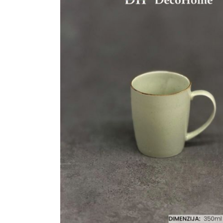
Ogledalo panel
Čaše
Biljke
Akustični paneli
Šolje
Saksije
Tanjiri
Set za ručavanje
VEŠTAČKO
TAPETE
ZELENILO
Šerpe i Tiganji
Bokali i Tegle
Činije
Escajg i Noževi
Prikazi sve
P
B
P