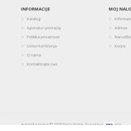
INFORMACIJE
MOJ NAL
Katalog
Informac
Isporuka i povraćaj
Adrese
Politika privatnosti
Narudžb
Uslovi korišćenja
Korpa
O nama
Kontaktirajte nas
Autorska prava © 2026 Deco Home. Sva prava zadržana.