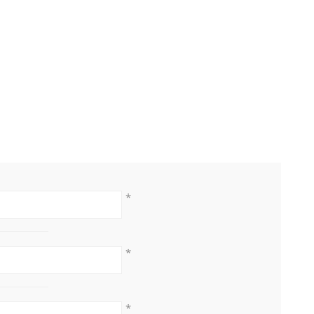
*
*
*