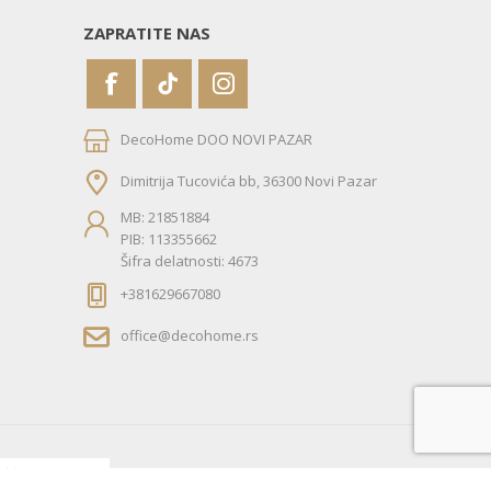
ZAPRATITE NAS
DecoHome DOO NOVI PAZAR
Dimitrija Tucovića bb, 36300 Novi Pazar
MB: 21851884
PIB: 113355662
Šifra delatnosti: 4673
+381629667080
office@decohome.rs