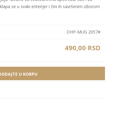
lapa se u svaki enterijer i čini ih savršenim izborom
Bele MDF lajsne
Carbon paneli
Zidne Slike
Bele PS lajsne
PS paneli
Zidne Kompozicije
Prikazi sve
Prikazi sve
DHP-MUG 2057#
Zidna Ogledala
490,00 RSD
DODAJTE U KORPU