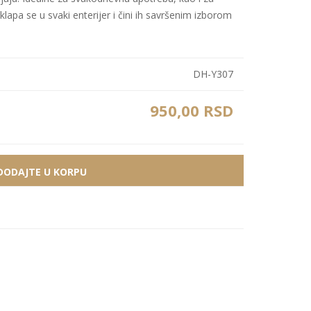
lapa se u svaki enterijer i čini ih savršenim izborom
Bele MDF lajsne
Carbon paneli
Zidne Slike
Bele PS lajsne
PS paneli
Zidne Kompozicije
Prikazi sve
Prikazi sve
DH-Y307
Zidna Ogledala
950,00 RSD
DODAJTE U KORPU