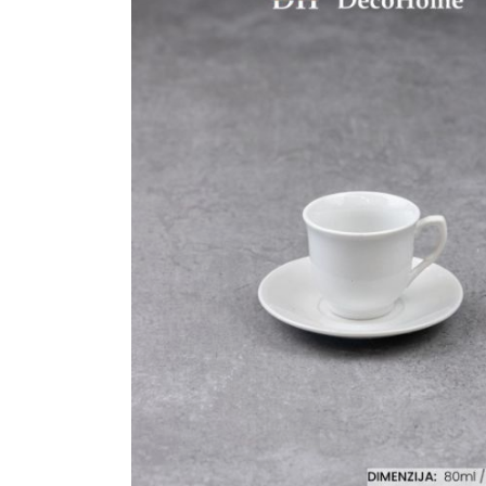
Ogledalo panel
Čaše
Biljke
Akustični paneli
Šolje
Saksije
Tanjiri
Set za ručavanje
VEŠTAČKO
TAPETE
ZELENILO
Šerpe i Tiganji
Bokali i Tegle
Činije
Escajg i Noževi
Prikazi sve
P
B
P