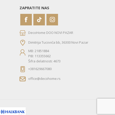
ZAPRATITE NAS
DecoHome DOO NOVI PAZAR
Dimitrija Tucovića bb, 36300 Novi Pazar
MB: 21851884
PIB: 113355662
Šifra delatnosti: 4673
+381629667080
office@decohome.rs