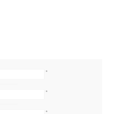
*
*
*