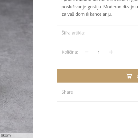
posluživanje gostiju. Moderan dizajn uk
za vaš dom ili kancelariju.
Stolnjaci
Vaze
Podmetači
Ukrasi
Šifra artikla:
Ostalo
Stolovi
Ostalo
POSUDJE I
PANELI ZA
DEKORACIJE
SPOLJAŠNJU
Količina:
UPOTRBU
Share
osudje
iljke i Saksije
rikazi sve