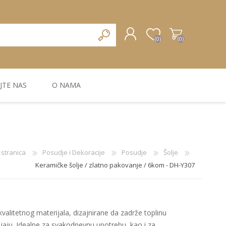
(0)
(0)
JTE NAS
O NAMA
REGISTRUJTE SE
PRIJAVA
ZIDNA DEKORACIJA
ZIDNE LAJSNE
ZIDNI PANELI
stranica
Posudje i Dekoracije
Posudje
Šolje
Keramičke šolje / zlatno pakovanje / 6kom - DH-Y307
kvalitetnog materijala, dizajnirane da zadrže toplinu
jaju. Idealne za svakodnevnu upotrebu, kao i za