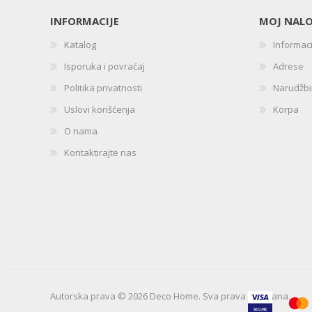
INFORMACIJE
MOJ NAL
Katalog
Informac
Isporuka i povraćaj
Adrese
Politika privatnosti
Narudžb
Uslovi korišćenja
Korpa
O nama
Kontaktirajte nas
Autorska prava © 2026 Deco Home. Sva prava zadržana.