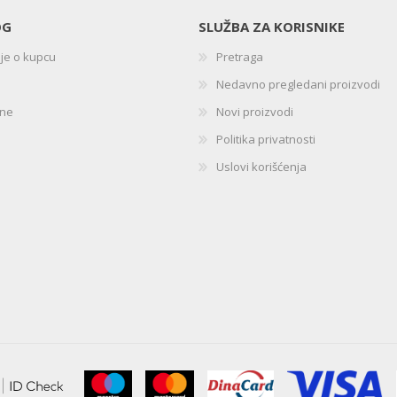
OG
SLUŽBA ZA KORISNIKE
ije o kupcu
Pretraga
Nedavno pregledani proizvodi
ine
Novi proizvodi
Politika privatnosti
Uslovi korišćenja