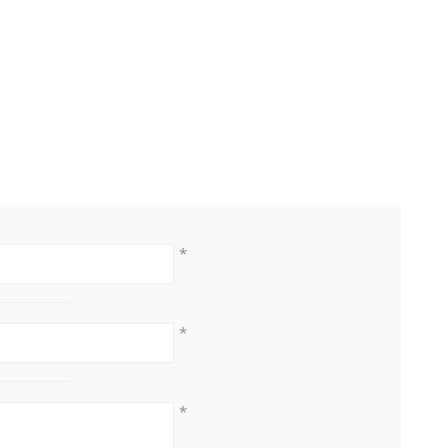
*
*
*