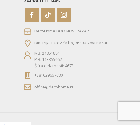
ZAPRATITE NAS
DecoHome DOO NOVI PAZAR
Dimitrija Tucovića bb, 36300 Novi Pazar
MB: 21851884
PIB: 113355662
Šifra delatnosti: 4673
+381629667080
office@decohome.rs