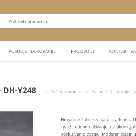
POSUDJE I DEKORACIJE
PROIZVODI
KONTAKTIRA
OSTALI
TEKSTIL
PLIŠ. PANELI
KUĆNA DEKORACIJA
PU PANELI
PROIZVODI
- DH-Y248
Početna stranica
Posudje i Dekoracije
Elegantne šoljice za kafu izrađene od 
i pruže udobno uživanje u svakom gutl
posluživanje gostiju. Moderan dizajn uk