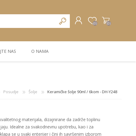
(0)
(0)
JTE NAS
O NAMA
REGISTRUJTE SE
PRIJAVA
ZIDNA DEKORACIJA
ZIDNE LAJSNE
ZIDNI PANELI
Posudje
Šolje
Keramičke šolje 90ml / 6kom - DH-Y248
kvalitetnog materijala, dizajnirane da zadrže toplinu
jaju. Idealne za svakodnevnu upotrebu, kao i za
lapa se u svaki enterijer i čini ih savršenim izborom