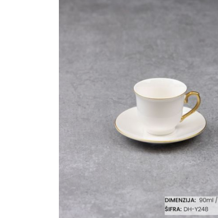
Ogledalo panel
Čaše
Biljke
Akustični paneli
Šolje
Saksije
Tanjiri
Set za ručavanje
VEŠTAČKO
TAPETE
ZELENILO
Šerpe i Tiganji
Bokali i Tegle
Činije
Escajg i Noževi
Prikazi sve
P
B
P