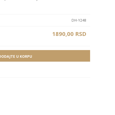
Bele MDF lajsne
Carbon paneli
Zidne Slike
Bele PS lajsne
PS paneli
DH-Y248
Zidne Kompozicije
Prikazi sve
Prikazi sve
Zidna Ogledala
1890,00 RSD
DODAJTE U KORPU