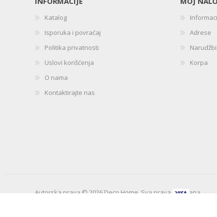
INFORMACIJE
MOJ NAL
Katalog
Informac
Isporuka i povraćaj
Adrese
Politika privatnosti
Narudžb
Uslovi korišćenja
Korpa
O nama
Kontaktirajte nas
Autorska prava © 2026 Deco Home. Sva prava zadržana.