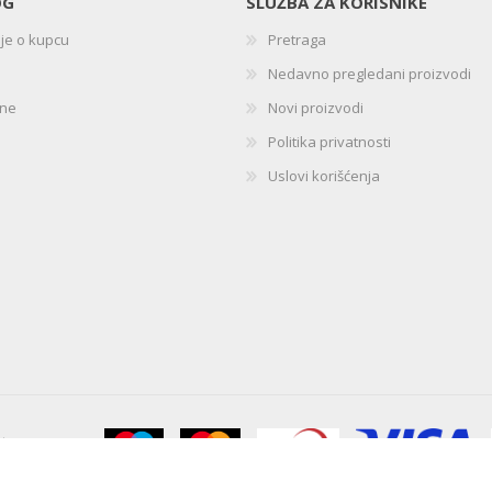
OG
SLUŽBA ZA KORISNIKE
ije o kupcu
Pretraga
Nedavno pregledani proizvodi
ine
Novi proizvodi
Politika privatnosti
Uslovi korišćenja