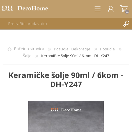
(0)
REGISTRUJTE SE
Početna stranica
Posudje i Dekoracije
Posudje
Šolje
Keramičke šolje 90ml / 6kom - DH-Y247
PRIJAVA
Keramičke šolje 90ml / 6kom -
DH-Y247