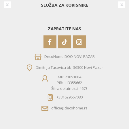
SLUŽBA ZA KORISNIKE
ZAPRATITE NAS
DecoHome DOO NOVI PAZAR
Dimitrija Tucovića bb, 36300 Novi Pazar
MB: 21851884
PIB: 113355662
Šifra delatnosti: 4673
+381629667080
office@decohome.rs