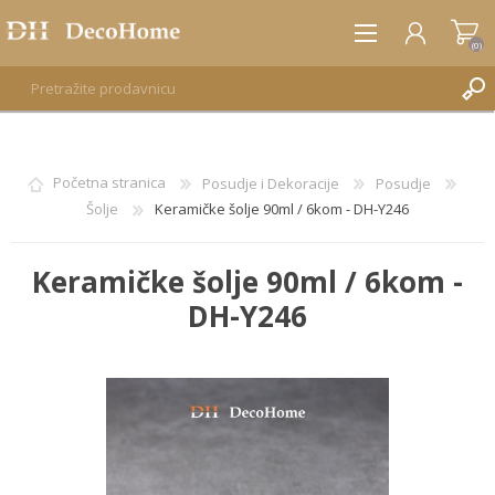
(0)
REGISTRUJTE SE
Početna stranica
Posudje i Dekoracije
Posudje
Šolje
Keramičke šolje 90ml / 6kom - DH-Y246
PRIJAVA
Keramičke šolje 90ml / 6kom -
DH-Y246