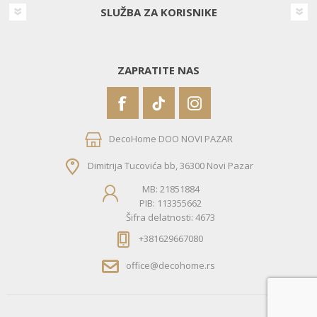
SLUŽBA ZA KORISNIKE
ZAPRATITE NAS
DecoHome DOO NOVI PAZAR
Dimitrija Tucovića bb, 36300 Novi Pazar
MB: 21851884
PIB: 113355662
Šifra delatnosti: 4673
+381629667080
office@decohome.rs